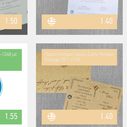
1.50
1.40
-1248 με
Προσκλητήριο γάμου Carte Postale
Vintage ΠΓ1-1139
1.55
1.40