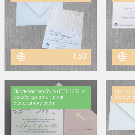
1.50
Προσκλητήριο Γάμου ΠΓ1-1253 με
Προσκλητ
φακελο χρυσοτυπία και
Μονογρά
διακοσμητικά άνθη