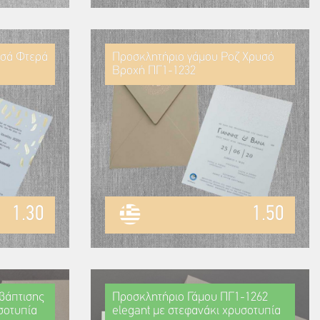
υσά Φτερά
Προσκλητήριο γάμου Ροζ Χρυσό
Βροχή ΠΓ1-1232
1.30
1.50
βάπτισης
Προσκλητήριο Γάμου ΠΓ1-1262
σοτυπία
elegant με στεφανάκι χρυσοτυπία