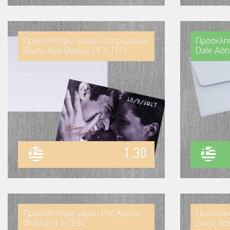
Προσκλητήριο γάμου Ασπρόμαυρη
Προσκλητ
Φωτό Δύο Όψεων ΠΓ1-1121
Date Αση
1.30
Προσκλητήριο γάμου Ροζ Χρυσά
Προσκλητ
Φύλλα ΠΓ1-1234
Ζωής Τσέ