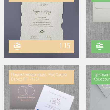
1.15
Προσκλητήριο γάμου Ροζ Χρυσό
Προσκλητ
Βέρες ΠΓ1-1237
Χρυσοτυπ