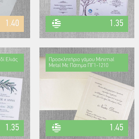
1.40
1.35
δί Ελιάς
Προσκλητήριο γάμου Minimal
Metal Με Πάτημα ΠΓ1-1210
1.35
1.45