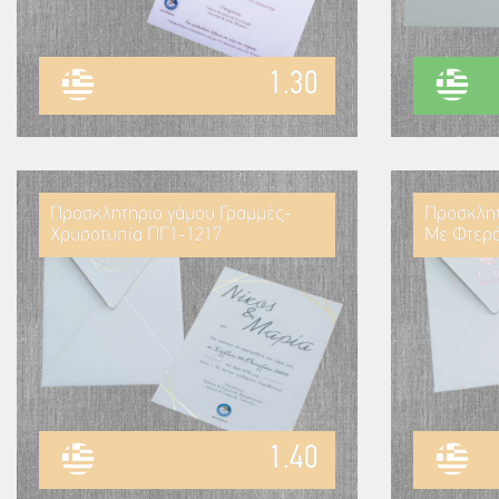
1.30
Προσκλητήριο γάμου Γραμμές-
Προσκλητ
Χρυσοτυπία ΠΓ1-1217
Με Φτερό
1.40