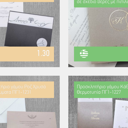
σε σχέδιο βέρες με πιπίλ
1.30
ήριο γάμου Ροζ Χρυσά
Προσκλητήριο γάμου Κά
μματα ΠΓ1-1231
Θερμοτυπία ΠΓ1-1227