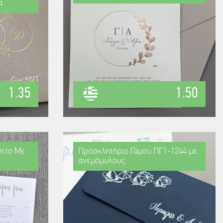
α
1.35
1.50
θετο Με
Προσκλητήριο Γάμου ΠΓ1-1244 με
ανεμόμυλους