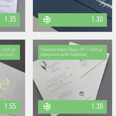
1.35
1.30
-1245 με
Προσκλητήριο Γάμου ΠΓ1-1249 με
ρο ζωής
διακριτικά άνθη λεβάντας
1.55
1.30