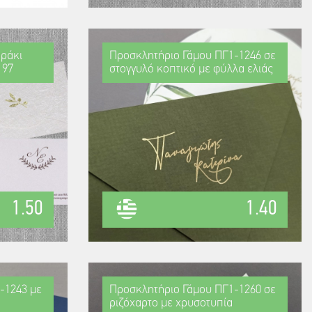
ράκι
Προσκλητήριο Γάμου ΠΓ1-1246 σε
197
στογγυλό κοπτικό με φύλλα ελιάς
1.50
1.40
-1243 με
Προσκλητήριο Γάμου ΠΓ1-1260 σε
ριζόχαρτο με χρυσοτυπία