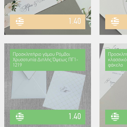
1.40
Προσκλητήριο γάμου Ρόμβοι
Προσκλητ
Χρυσοτυπία Διπλής Όψεως ΠΓ1-
κλασσικό
1219
φάκελο
1.40