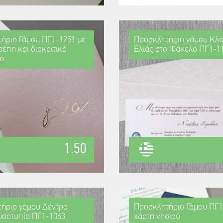
ήριο Γάμου ΠΓ1-1251 με
Προσκλητήριο γάμου Κλα
έπη και διακριτικά
Ελιάς στο Φάκελο ΠΓ1-1
α
1.50
ήριο γάμου Δέντρο
Προσκλητήριο Γάμου ΠΓ1
σοτυπία ΠΓ1-1063
χάρτη νησιού