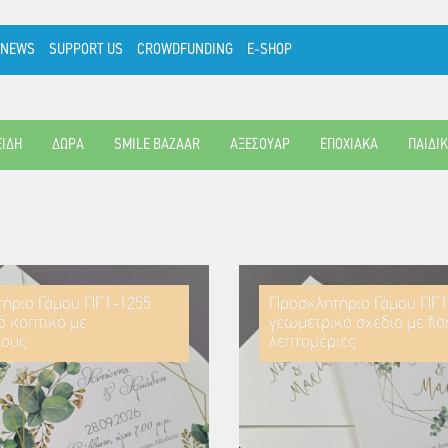
NEWS
SUPPORT US
CROWDFUNDING
E-SHOP
ΕΙΔΗ
ΔΩΡΑ
SMILE BAZAAR
ΑΞΕΣΟΥΑΡ
ΕΠΟΧΙΑΚΑ
ΠΑΙΔΙ
ήριο Γάμου ΠΓ1-1255
Προσκλητήριο Γάμου ΠΓ1
ό κοπτικό με
γεωμετρικό σχέδιο με flo
τους
λεπτομέριες