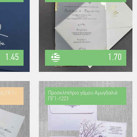
1.45
1.70
ας ΠΓ1-
Προσκλητήριο γάμου Αμυγδαλιά
ΠΓ1-1223