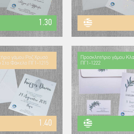
1.30
ήριο γάμου Ροζ Χρυσό
Προσκλητήριο γάμου Κλα
 Στο Φάκελο ΠΓ1-1215
ΠΓ1-1222
1.40