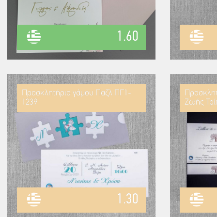
1.60
Προσκλητήριο γάμου Παζλ ΠΓ1-
Προσκλητ
1239
Ζωής Τρί
1.30