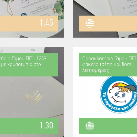
1.45
ήριο Γάμου ΠΓ1-1259
Προσκλητήριο Γάμου ΠΓ1
 με χρυσοτυπία στο
φάκελο τσέπη και floral
λεπτομέριες
1.30