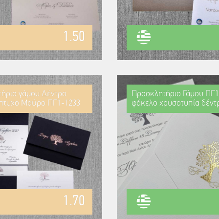
1.50
ήριο γάμου Δέντρο
Προσκλητήριο Γάμου ΠΓ1
πτυχο Μαύρο ΠΓ1-1233
φάκελο χρυσοτυπία δέντ
1.70