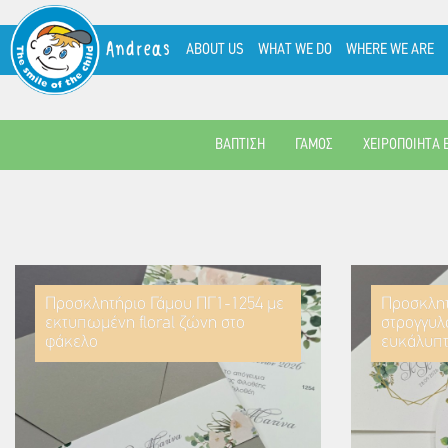
Andreas
ABOUT US
WHAT WE DO
WHERE WE ARE
ΒΑΠΤΙΣΗ
ΓΑΜΟΣ
ΧΕΙΡΟΠΟΙΗΤΑ 
Προσκλητήριο Γάμου ΠΓ1-1254 με
Προσκλητ
εκτυπωμένη floral ζώνη στο
στρογγυλ
φάκελο
ευκάλυπ