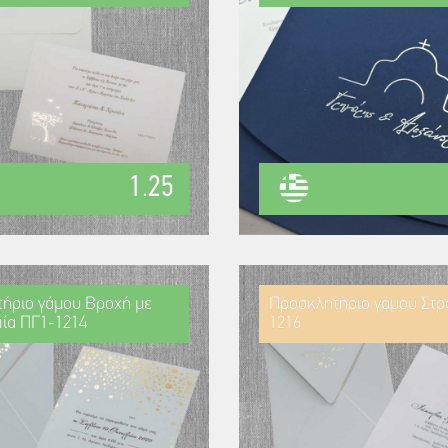
1.25
ήριο γάμου Βροχή με
Προσκλητήριο γάμου Στρ
ία ΠΓ1-1214
1216