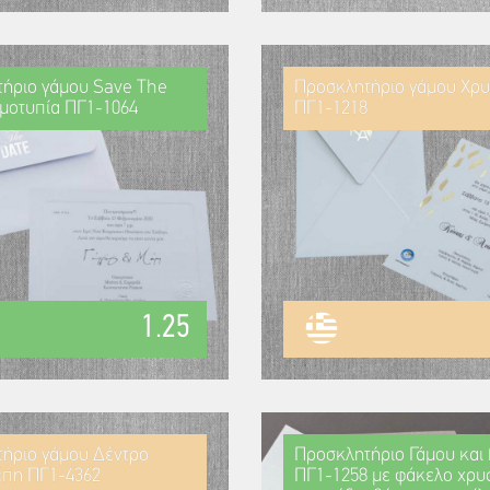
ήριο γάμου Save The
Προσκλητήριο γάμου Χρ
μοτυπία ΠΓ1-1064
ΠΓ1-1218
1.25
ήριο γάμου Δέντρο
Προσκλητήριο Γάμου και 
πη ΠΓ1-4362
ΠΓ1-1258 με φάκελο χρυ