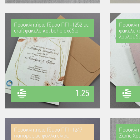
Προσκλητήριο Γάμου ΠΓ1-1252 με
Προσκλητ
craft φάκελο και boho σχέδιο
φάκελο τσ
λουλούδι
1.25
Προσκλητήριο Γάμου ΠΓ1-1247
Προσκλητ
πάπυρος με φύλλα ελιάς
Ζωής Χρυ