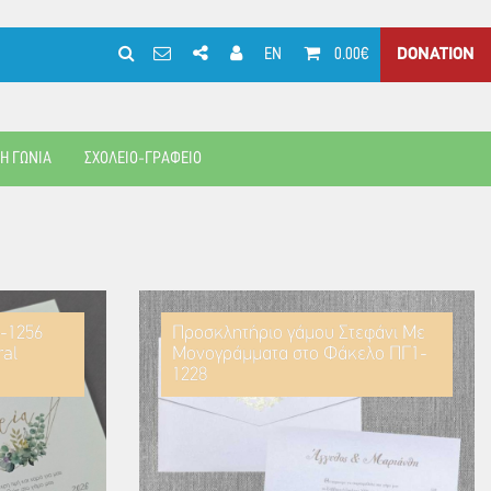
EN
0.00€
DONATION
ΚΗ ΓΩΝΙΑ
ΣΧΟΛΕΙΟ-ΓΡΑΦΕΙΟ
-1256
Προσκλητήριο γάμου Στεφάνι Με
ral
Μονογράμματα στο Φάκελο ΠΓ1-
1228