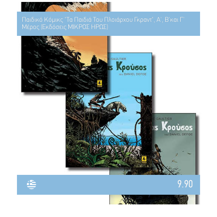
Παιδικό Κόμικς "Τα Παιδιά Του Πλοιάρχου Γκραντ", Α', Β'και Γ'
Μέρος (Εκδόσεις ΜΙΚΡΟΣ ΗΡΩΣ)
9.90