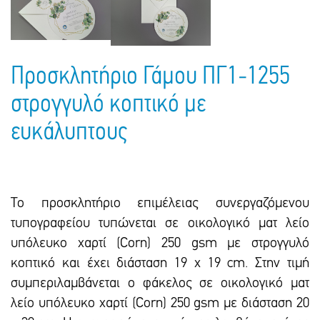
Πακέτα Δώρων
Σακούλες
Βιβλία
Ημερολόγια - Ατζέντες
Τσάντες - Ποδιές - Ομπρέλες
Παιδικό Πάρτι
Γραφική Ύλη
Προσκλητήριο Γάμου ΠΓ1-1255
Παιδικά Είδη
Είδη Γραφείου
στρογγυλό κοπτικό με
Τετράδια - Φάκελοι
ευκάλυπτους
Μπλοκ Ζωγραφικής
Το προσκλητήριο επιμέλειας συνεργαζόμενου
τυπογραφείου τυπώνεται σε οικολογικό ματ λείο
υπόλευκο χαρτί (Corn) 250 gsm με στρογγυλό
κοπτικό και έxει διάσταση 19 x 19 cm. Στην τιμή
συμπεριλαμβάνεται ο φάκελος σε οικολογικό ματ
λείο υπόλευκο χαρτί (Corn) 250 gsm με διάσταση 20