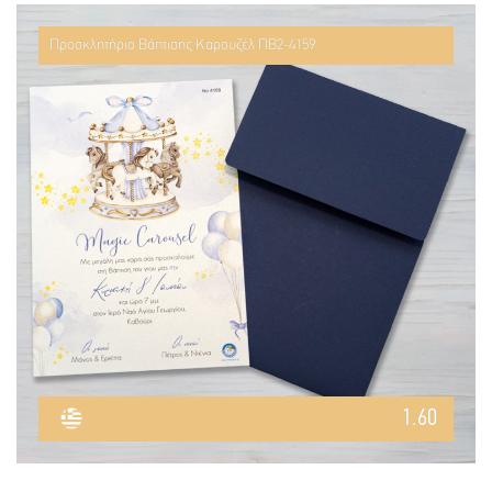
Προσκλητήριο Βάπτισης Καρουζέλ ΠΒ2-4159
1.60