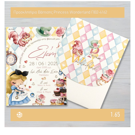
Προσκλητήριο Βάπτισης Princess Wonderland ΠΒ2-4162
1.65