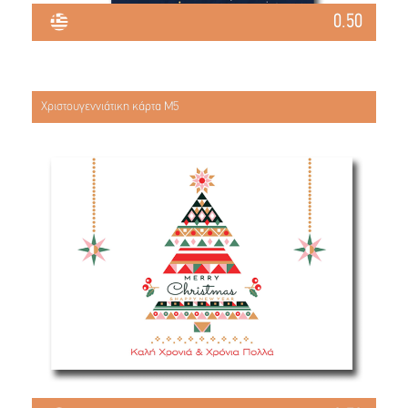
0.50
Χριστουγεννιάτικη κάρτα Μ5