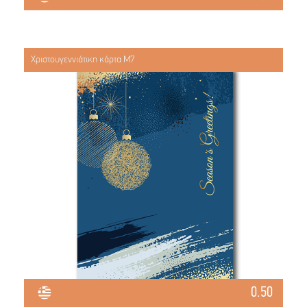
Χριστουγεννιάτικη κάρτα Μ7
0.50