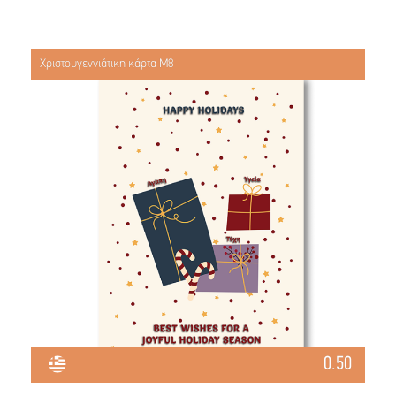
Χριστουγεννιάτικη κάρτα Μ8
0.50