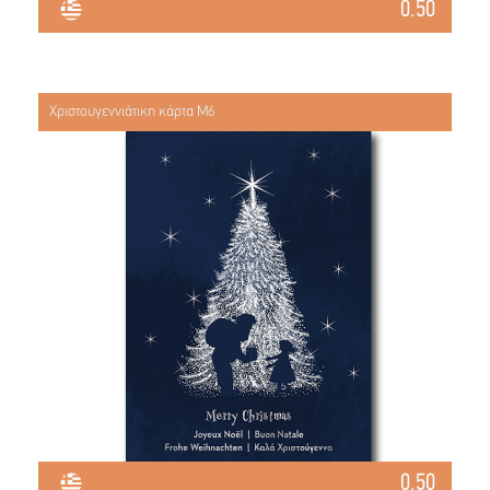
0.50
Χριστουγεννιάτικη κάρτα Μ6
0.50