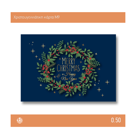
Χριστουγεννιάτικη κάρτα Μ9
0.50