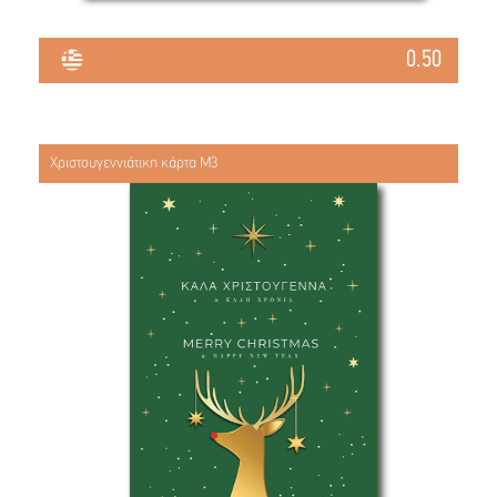
0.50
Χριστουγεννιάτικη κάρτα Μ3