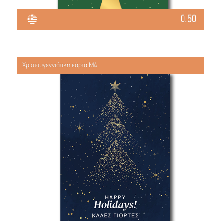
0.50
Χριστουγεννιάτικη κάρτα Μ4