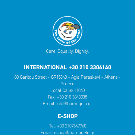
Care. Equality. Dignity.
INTERNATIONAL +30 210 3306140
80 Garitou Street - GR15343 - Agia Paraskevi - Athens -
Greece
Local Calls:
11040
Fax: +30 210 3843038
Email:
info@hamogelo.gr
E-SHOP
Tel:
+30 2107647760
Email:
eshop@hamogelo.gr