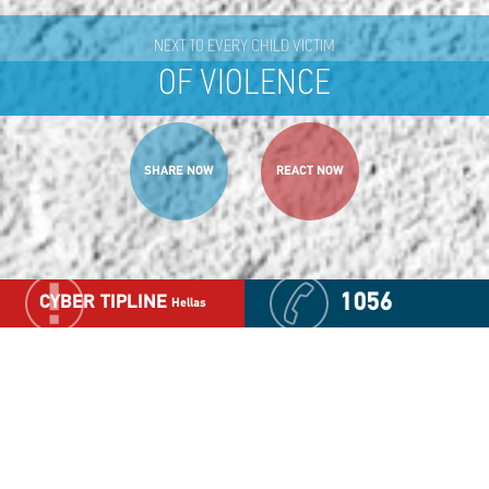
NEXT TO EVERY CHILD VICTIM
OF VIOLENCE
SHARE NOW
REACT NOW
1056
CYBER TIPLINE
Hellas
Summer Homes for Children
ΤΟ ΟΡΕΙΝΟ ΜΑΣ ΣΠΙΤΙ ΣΤΙΣ 5 ΒΡΥΣΕΣ