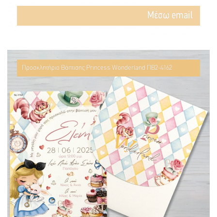
Mέσω email
Προσκλητήριο Βάπτισης Princess Wonderland ΠΒ2-4162