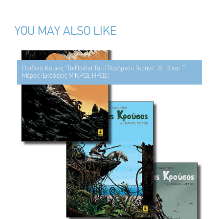
YOU MAY ALSO LIKE
Παιδικό Κόμικς "Τα Παιδιά Του Πλοιάρχου Γκραντ", Α', Β'και Γ'
Μέρος (Εκδόσεις ΜΙΚΡΟΣ ΗΡΩΣ)