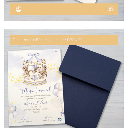
1.65
Προσκλητήριο Βάπτισης Καρουζέλ ΠΒ2-4159