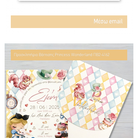
Mέσω email
Προσκλητήριο Βάπτισης Princess Wonderland ΠΒ2-4162