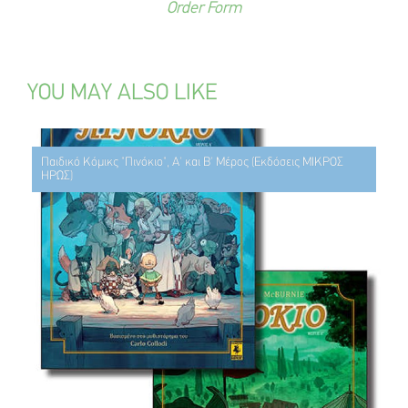
Order Form
YOU MAY ALSO LIKE
Παιδικό Κόμικς "Πινόκιο", Α' και Β' Μέρος (Εκδόσεις ΜΙΚΡΟΣ
ΗΡΩΣ)