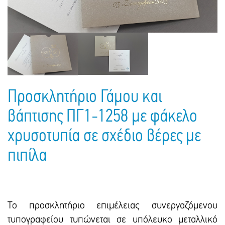
Πακέτα Δώρων
Σακούλες
Βιβλία
Ημερολόγια - Ατζέντες
Τσάντες - Ποδιές - Ομπρέλες
Παιδικό Πάρτι
Γραφική Ύλη
Παιδικά Είδη
Είδη Γραφείου
Τετράδια - Φάκελοι
Μπλοκ Ζωγραφικής
Προσκλητήριο Γάμου και
βάπτισης ΠΓ1-1258 με φάκελο
χρυσοτυπία σε σχέδιο βέρες με
πιπίλα
Το προσκλητήριο επιμέλειας συνεργαζόμενου
τυπογραφείου τυπώνεται σε υπόλευκο μεταλλικό