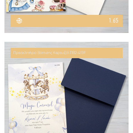
1.65
Προσκλητήριο Βάπτισης Καρουζέλ ΠΒ2-4159