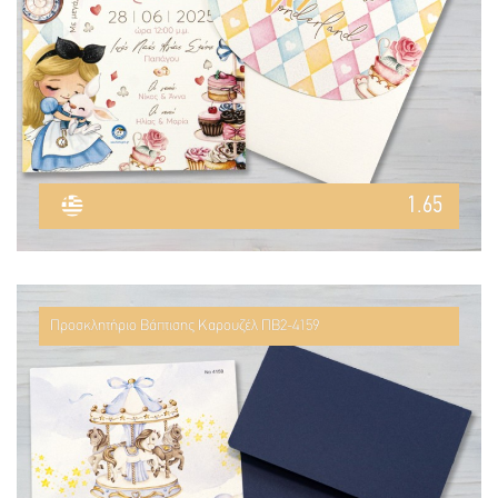
1.65
Προσκλητήριο Βάπτισης Καρουζέλ ΠΒ2-4159