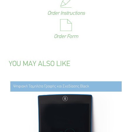
Order Instructions
Order Form
YOU MAY ALSO LIKE
Ψηφιακή Ταμπλέτα Γραφής και Σχεδίασης Black