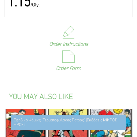
1.15
/Qty.
Order Instructions
Order Form
YOU MAY ALSO LIKE
Εφηβικό Κόμικς "Τερματοφύλακας Γιατρός" (Εκδόσεις ΜΙΚΡΟΣ
ΗΡΩΣ)