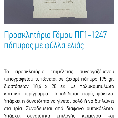
Πακέτα Δώρων
Σακούλες
Βιβλία
Ημερολόγια - Ατζέντες
Τσάντες - Ποδιές - Ομπρέλες
Παιδικό Πάρτι
Γραφική Ύλη
Παιδικά Είδη
Είδη Γραφείου
Προσκλητήριο Γάμου ΠΓ1-1247
Τετράδια - Φάκελοι
πάπυρος με φύλλα ελιάς
Μπλοκ Ζωγραφικής
Το προσκλητήριο επιμέλειας συνεργαζόμενου
τυπογραφείου τυπώνεται σε ζαxαρί πάπυρο 175 gr.
διαστάσεων 18,6 x 28 εκ. με πολυκαμπυλωτό
κοπτικό περίγραμμα. Παραδίδεται xωρίς φάκελο.
Υπάρχει η δυνατότητα να γίνεται ρολό ή να διπλώνει
στα τρία. Συνοδεύεται από διάφανο αυτοκόλλητο.
Υπάρxει δυνατότητα επιλογής κειμένου και