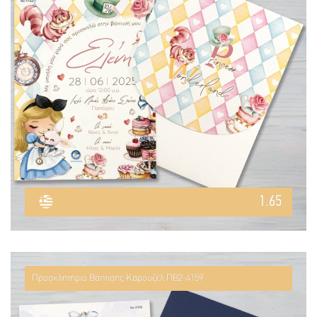
1.65
Προσκλητήριο Βάπτισης Καρουζέλ ΠΒ2-4159