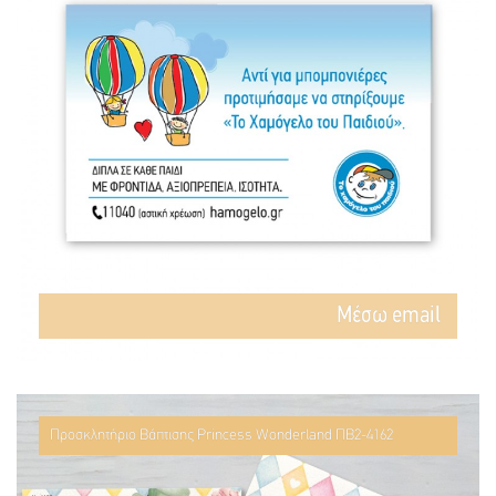
Mέσω email
Προσκλητήριο Βάπτισης Princess Wonderland ΠΒ2-4162