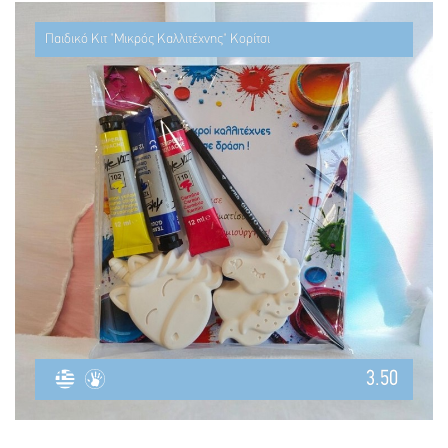
Παιδικό Κιτ "Μικρός Καλλιτέχνης" Κορίτσι
3.50