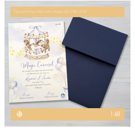
Προσκλητήριο Βάπτισης Καρουζέλ ΠΒ2-4159
1.60