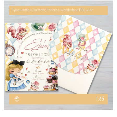
Προσκλητήριο Βάπτισης Princess Wonderland ΠΒ2-4162
1.65