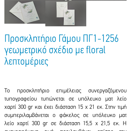
Πακέτα Δώρων
Σακούλες
Βιβλία
Ημερολόγια - Ατζέντες
Τσάντες - Ποδιές - Ομπρέλες
Παιδικό Πάρτι
Γραφική Ύλη
Παιδικά Είδη
Είδη Γραφείου
Προσκλητήριο Γάμου ΠΓ1-1256
Τετράδια - Φάκελοι
γεωμετρικό σχέδιο με floral
Μπλοκ Ζωγραφικής
λεπτομέριες
Το προσκλητήριο επιμέλειας συνεργαζόμενου
τυπογραφείου τυπώνεται σε υπόλευκο ματ λείο
χαρτί 300 gr και έxει διάσταση 15 x 21 εκ. Στην τιμή
συμπεριλαμβάνεται ο φάκελος σε υπόλευκο ματ
λείο χαρτί 300 gr σε διάσταση 15,5 x 21,5 εκ. Η