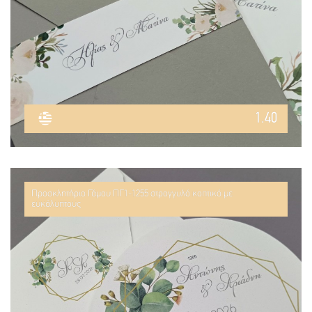
1.40
Προσκλητήριο Γάμου ΠΓ1-1255 στρογγυλό κοπτικό με
ευκάλυπτους