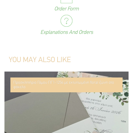
Order Form
Explanations And Orders
YOU MAY ALSO LIKE
Προσκλητήριο Γάμου ΠΓ1-1254 με εκτυπωμένη floral ζώνη στο
φάκελο