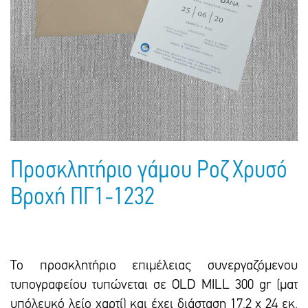
Πακέτα Δώρων
Σακούλες
Βιβλία
Ημερολόγια - Ατζέντες
Τσάντες - Ποδιές - Ομπρέλες
Παιδικό Πάρτι
Γραφική Ύλη
Παιδικά Είδη
Είδη Γραφείου
Τετράδια - Φάκελοι
Μπλοκ Ζωγραφικής
Προσκλητήριο γάμου Ροζ Χρυσό
Βροχή ΠΓ1-1232
Το προσκλητήριο επιμέλειας συνεργαζόμενου
τυπογραφείου τυπώνεται σε OLD MILL 300 gr (ματ
υπόλευκό λείο χαρτί) και έxει διάσταση 17,2 x 24 εκ.