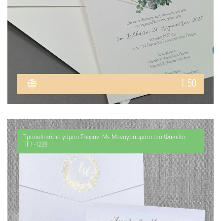
1.50
Προσκλητήριο γάμου Στεφάνι Με Μονογράμματα στο Φάκελο
ΠΓ1-1228