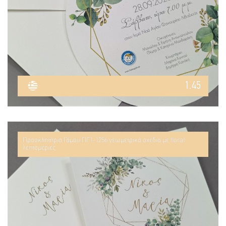
1.45
Προσκλητήριο Γάμου ΠΓ1-1256 γεωμετρικό σχέδιο με floral
λεπτομέριες