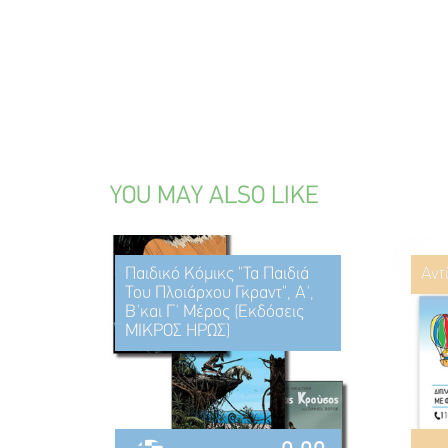
YOU MAY ALSO LIKE
Παιδικό Κόμικς "Τα Παιδιά
Αντ
Του Πλοιάρχου Γκραντ", Α',
Β'και Γ' Μέρος (Εκδόσεις
ΜΙΚΡΟΣ ΗΡΩΣ)