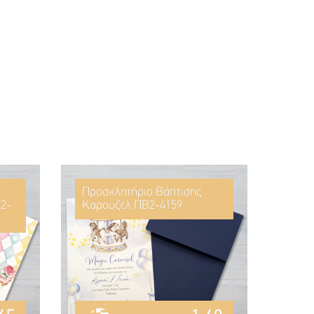
Προσκλητήριο Βάπτισης
2-
Καρουζέλ ΠΒ2-4159