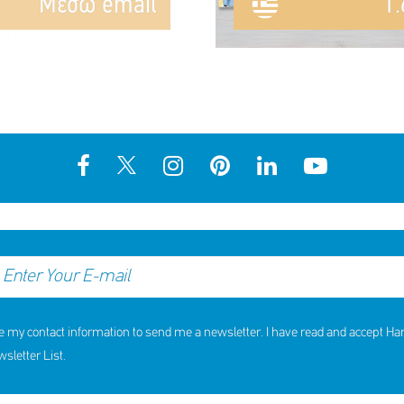
Mέσω email
1.
e my contact information to send me a newsletter. I have read and accept H
letter List.