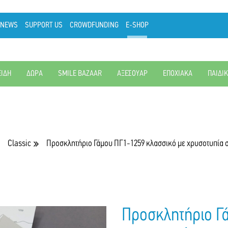
NEWS
SUPPORT US
CROWDFUNDING
E-SHOP
ΕΙΔΗ
ΔΩΡΑ
SMILE BAZAAR
ΑΞΕΣΟΥΑΡ
ΕΠΟΧΙΑΚΑ
ΠΑΙΔΙ
Classic
Προσκλητήριο Γάμου ΠΓ1-1259 κλασσικό με χρυσοτυπία 
Προσκλητήριο Γ