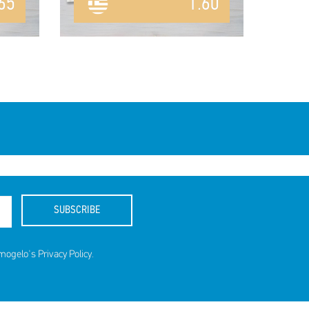
65
1.60
SUBSCRIBE
amogelo's
Privacy Policy
.