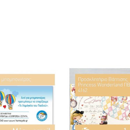
ί μπομπονιέρας
Προσκλητήριο Βάπτισης
Princess Wonderland ΠΒ
4162