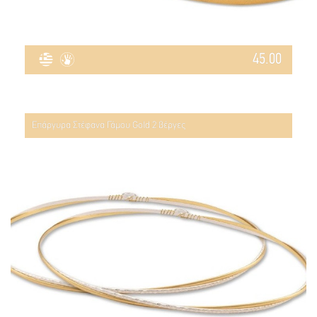
45.00
Επάργυρα Στέφανα Γάμου Gold 2 βέργες