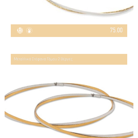
75.00
Μεταλλικά Στέφανα Γάμου 2 βέργες