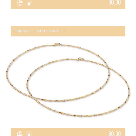
80.00
Επάργυρα Στέφανα γάμου Gold
80.00