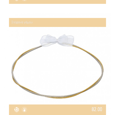
Στέφανα γάμου
82.00