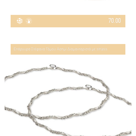
70.00
Επάργυρα Στέφανα Γάμου Ασημί Διαμανταριστά με strass