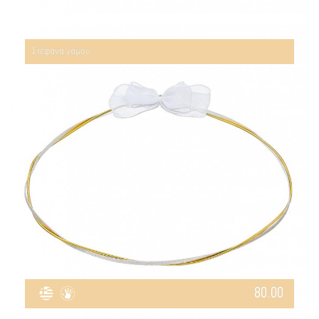
Στέφανα γάμου
80.00