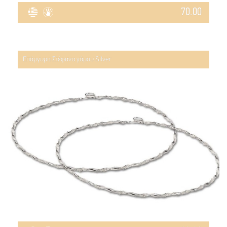
70.00
Επάργυρα Στέφανα γάμου Silver