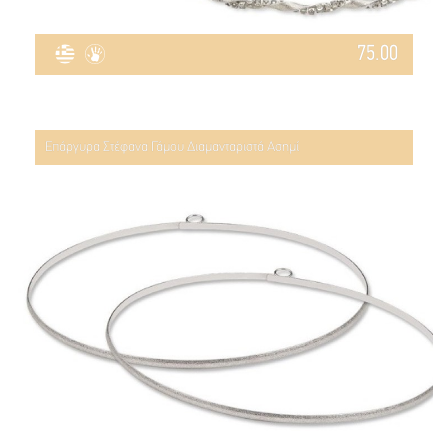
75.00
Επάργυρα Στέφανα Γάμου Διαμανταριστά Ασημί