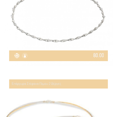
80.00
Επάργυρα Στέφανα Γάμου 2 βέργες