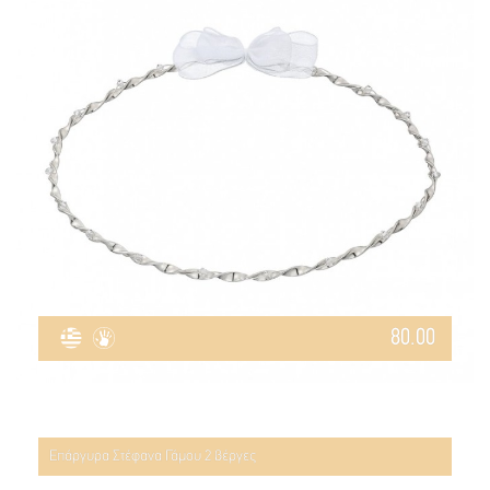
80.00
Επάργυρα Στέφανα Γάμου 2 βέργες