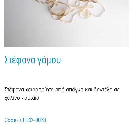
Πακέτα Δώρων
Σακούλες
Βιβλία
Ημερολόγια - Ατζέντες
Τσάντες - Ποδιές - Ομπρέλες
Παιδικό Πάρτι
Γραφική Ύλη
Παιδικά Είδη
Είδη Γραφείου
Τετράδια - Φάκελοι
Μπλοκ Ζωγραφικής
Στέφανα γάμου
Στέφανα χειροποίητα από σπάγκο και δαντέλα σε
ξύλινο κουτάκι
Code: ΣΤΕΦ-0078