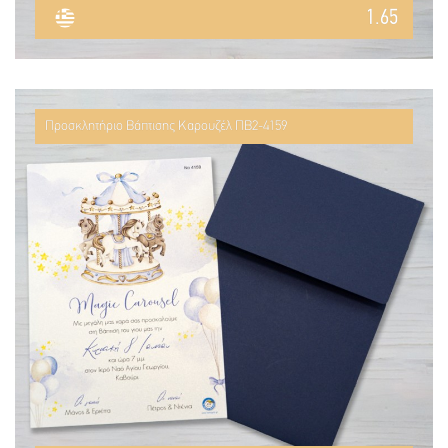
1.65
Προσκλητήριο Βάπτισης Καρουζέλ ΠΒ2-4159