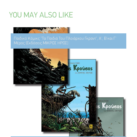
YOU MAY ALSO LIKE
Παιδικό Κόμικς "Τα Παιδιά Του Πλοιάρχου Γκραντ", Α', Β'και Γ'
Μέρος (Εκδόσεις ΜΙΚΡΟΣ ΗΡΩΣ)