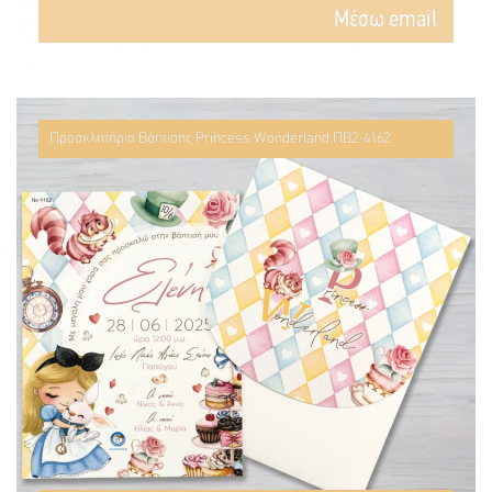
Mέσω email
Προσκλητήριο Βάπτισης Princess Wonderland ΠΒ2-4162