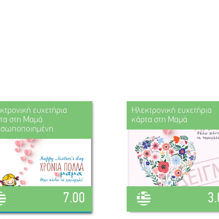
κτρονική ευχετήρια
Ηλεκτρονική ευχετήρια
τα στη Μαμά
κάρτα στη Μαμά
οσωποποιημένη
7.00
3.