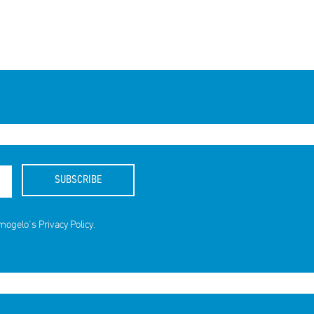
SUBSCRIBE
amogelo's
Privacy Policy
.