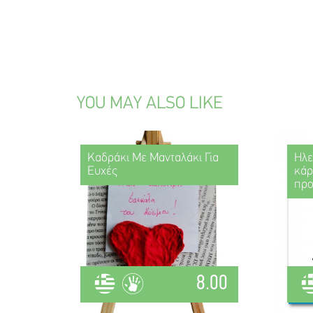
YOU MAY ALSO LIKE
Καδράκι Με Μανταλάκι Για
Ηλε
Ευχές
κάρ
πρ
8.00