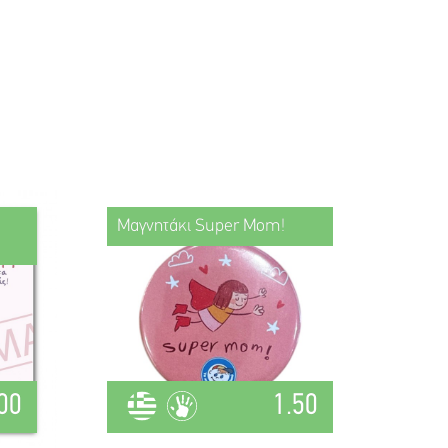
Μαγνητάκι Super Mom!
00
1.50