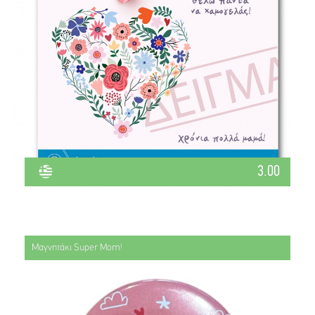
3.00
Μαγνητάκι Super Mom!