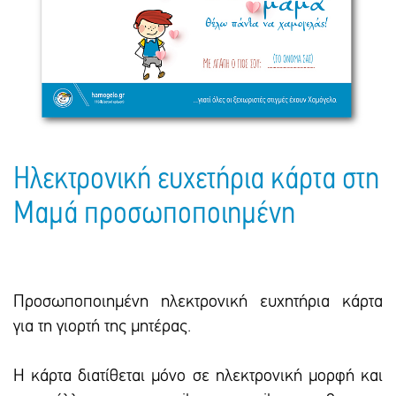
Πακέτα Δώρων
Σακούλες
Βιβλία
Ημερολόγια - Ατζέντες
Τσάντες - Ποδιές - Ομπρέλες
Παιδικό Πάρτι
Γραφική Ύλη
Παιδικά Είδη
Είδη Γραφείου
Τετράδια - Φάκελοι
Μπλοκ Ζωγραφικής
Ηλεκτρονική ευχετήρια κάρτα στη
Μαμά προσωποποιημένη
Προσωποποιημένη ηλεκτρονική ευχητήρια κάρτα
για τη γιορτή της μητέρας.
Η κάρτα διατίθεται μόνο σε ηλεκτρονική μορφή και