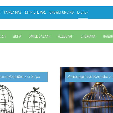
Ε
ΤΑ ΝΕΑ ΜΑΣ
ΣΤΗΡΙΞΤΕ ΜΑΣ
CROWDFUNDING
E-SHOP
ΕΙΔΗ
ΔΩΡΑ
SMILE BAZAAR
ΑΞΕΣΟΥΑΡ
ΕΠΟΧΙΑΚΑ
ΠΑΙΔΙ
τικά Κλουβιά Σετ 2 τμχ
Διακοσμητικά Κλουβιά Σε