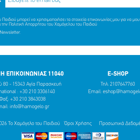
R
Παιδιού μπορεί να χρησιμοποιήσει τα στοιχεία επικοινωνίας μου για να μου 
ι την
Πολιτική Απορρήτου
του Χαμόγελου του Παιδιού
Newsletter.
Η ΕΠΙΚΟΙΝΩΝΙΑΣ 11040
E-SHOP
ύ 80 - 15343 Αγία Παρασκευή
Τηλ:
2107647760
national :
+30 210 3306140
Email:
eshop@hamogelo
Φαξ: +30 210 3843038
ail:
info@hamogelo.gr
026 Το Χαμόγελο του Παιδιού
Όροι Χρήσης
Προσωπικά Δεδομ