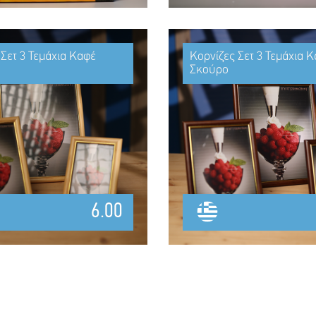
 Σετ 3 Τεμάχια Καφέ
Κορνίζες Σετ 3 Τεμάχια 
Σκούρο
6.00