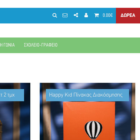
0.00€
ΔΩΡΕΑ
ΚΗ ΓΩΝΙΑ
ΣΧΟΛΕΙΟ-ΓΡΑΦΕΙΟ
τ 2 τμχ
Happy Kid Πίνακας Διακόσμησης