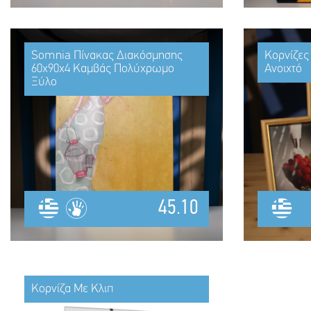
Somnia Πίνακας Διακόσμησης
Κορνίζες
60x90x4 Καμβάς Πολύχρωμο
Ανοιχτό
Ξύλο
45.10
Κορνίζα Με Κλιπ