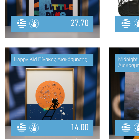
27.70
Happy Kid Πίνακας Διακόσμησης
Midnight 
Διακόσμ
14.00