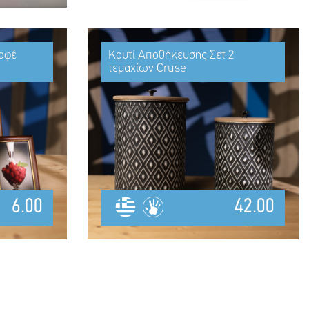
Καφέ
Κουτί Αποθήκευσης Σετ 2
τεμαχίων Cruse
6.00
42.00