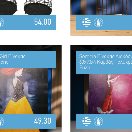
54.00
Girl Πίνακας
Somnia Πίνακας Διακόσ
ησης
60x90x4 Καμβάς Πολύχ
Ξύλο
49.30