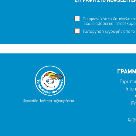
ΕΓΓΡΑΦΗ ΣΤΟ NEWSLETTE
Συμφωνώ ότι το Χαμόγελο του 
Έχω διαβάσει και αποδέχομα
Κατάργηση εγγραφής απο το 
ΓΡΑΜΜ
Γαρυττο
Inter
Φροντίδα. Ισότητα. Αξιοπρέπεια.
Em
© 2