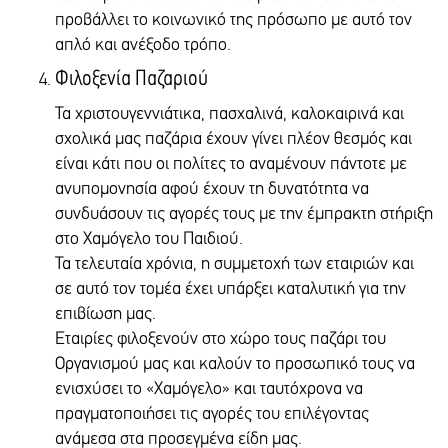
60 KIFISSIAS AV., 15125, AMAROUSSION, GREECE
Το ποσό και η συχνότητα χρέωσης ορίζεται από εσάς ενώ σας
προβάλλει το κοινωνικό της πρόσωπο με αυτό τον
BANK COUNTRY
παρέχεται η δυνατότητα με ένα απλό τηλεφώνημα στα γραφεία του
απλό και ανέξοδο τρόπο.
GREECE
συλλόγου μας, να κάνετε ανάκληση της πάγιας εντολής όποτε εσείς
BRANCH CODE
επιθυμείτε.
Φιλοξενία Παζαριού
146
Τράπεζες
Τα χριστουγεννιάτικα, πασχαλινά, καλοκαιρινά και
DEPOSIT IN GBP (£)
σχολικά μας παζάρια έχουν γίνει πλέον θεσμός και
ΕΘΝΙΚΗ ΤΡΑΠΕΖΑ ΤΗΣ ΕΛΛΑΔΟΣ
ALPHA BANK
είναι κάτι που οι πολίτες το αναμένουν πάντοτε με
BANK
GENIKI BANK
ανυπομονησία αφού έχουν τη δυνατότητα να
ALPHA ΒΑΝΚ
ΕΛΛΗΝΙΚΗ ΤΡΑΠΕΖΑ
BANK ACCOUNT
συνδυάσουν τις αγορές τους με την έμπρακτη στήριξη
ATTICA BANK
144-02-5001-000048
στο Χαμόγελο του Παιδιού.
EUROBANK
IBAN
Τα τελευταία χρόνια, η συμμετοχή των εταιριών και
ΣΥΝΕΤΑΙΡΙΣΤΙΚΗ ΤΡΑΠΕΖΑ ΔΩΔΕΚΑΝΗΣΟΥ
GR4901401440144025001000048
σε αυτό τον τομέα έχει υπάρξει καταλυτική για την
ΣΥΝΕΤΑΙΡΙΣΤΙΚΗ ΤΡΑΠΕΖΑ ΗΠΕΙΡΟΥ
BANK'S INTERNATIONAL SWIFT CODE
ΑΧΑΪΚΗ ΣΥΝΕΤΑΙΡΙΣΤΙΚΗ ΤΡΑΠΕΖΑ
επιβίωση μας.
CRBAGRAA
ΣΥΝΕΤΑΙΡΙΣΤΙΚΗ ΤΡΑΠΕΖΑ ΠΕΛΟΠΟΝΝΗΣΟΥ
BENEFICIARY NAME OF THE ACCOUNT
Εταιρίες φιλοξενούν στο χώρο τους παζάρι του
ΠΑΓΚΡΗΤΙΑ ΣΥΝΕΤΑΙΡΙΣΤΙΚΗ
"THE SMILE OF THE CHILD" (TO HAMOGELO TOY PAIDIOU)
Οργανισμού μας και καλούν το προσωπικό τους να
ΤΡΑΠΕΖΑ ΠΕΙΡΑΙΩΣ
BANK'S ADDRESS
ενισχύσει το «Χαμόγελο» και ταυτόχρονα να
FBB
60 KIFISSIAS AV., 15125, AMAROUSSION, GREECE
πραγματοποιήσει τις αγορές του επιλέγοντας
ΣΥΝΕΤΑΙΡΙΣΤΙΚΗ ΤΡΑΠΕΖΑ ΧΑΝΙΩΝ
BANK COUNTRY
ΣΥΝΕΤΑΙΡΙΣΤΙΚΗ ΤΡΑΠΕΖΑ ΚΑΡΔΙΤΣΑΣ
ανάμεσα στα προσεγμένα είδη μας.
GREECE