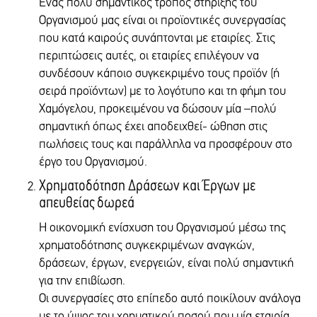
Ένας πολύ σημαντικός τρόπος στήριξης του
BANK'S INTERNATIONAL SWIFT CODE
Αριθμός Λογαριασμού:
Οργανισμού μας είναι οι προϊοντικές συνεργασίας
ETHNGRAA
5233-003309-251
BENEFICIARY NAME OF THE ACCOUNT
που κατά καιρούς συνάπτονται με εταιρίες. Στις
IBAN - SWIFT BIC:
"THE SMILE OF THE CHILD" (TO HAMOGELO TOY PAIDIOU)
περιπτώσεις αυτές, οι εταιρίες επιλέγουν να
GR3301722330005233003309251
BANK'S ADDRESS
συνδέσουν κάποιο συγκεκριμένο τους προϊόν (ή
(BIC) PIRBGRAA
86 AIOLOU STR., 105 59, ATHENS GREECE
σειρά προϊόντων) με το λογότυπο και τη φήμη του
BANK COUNTRY
EUROBANK- ERGASIAS
Χαμόγελου, προκειμένου να δώσουν μία –πολύ
GREECE
Αριθμός Λογαριασμού:
BRANCH CODE
σημαντική όπως έχει αποδειχθεί- ώθηση στις
0026-0201-91-0100432797
040
πωλήσεις τους και παράλληλα να προσφέρουν στο
IBAN - SWIFT BIC:
έργο του Οργανισμού.
DEPOSIT IN (CHF)
GR5802602010000910100432797
(BIC) ERBKGRAA
Χρηματοδότηση Δράσεων και Έργων με
BANK
απευθείας δωρεά
ΑΤΤΙΚΗΣ
NATIONAL BANK OF GREECE
BANK ACCOUNT
Η οικονομική ενίσχυση του Οργανισμού μέσω της
Αριθμός Λογαριασμού:
172/615869-23
46 464 401
χρηματοδότησης συγκεκριμένων αναγκών,
IBAN
IBAN - SWIFT BIC:
δράσεων, έργων, ενεργειών, είναι πολύ σημαντική
GR0501101722000017261586923
GR8001600690000000046464401
για την επιβίωση.
BANK'S INTERNATIONAL SWIFT CODE
(BIC) ATTIGRAA
Οι συνεργασίες στο επίπεδο αυτό ποικίλουν ανάλογα
ETHNGRAA
HSBC
BENEFICIARY NAME OF THE ACCOUNT
με το ύψος του χρηματικού ποσού που μία εταιρία