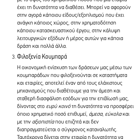
"THE SMILE OF THE CHILD" (TO HAMOGELO TOY PAIDIOU)
έχει τη δυνατότητα να διαθέσει. Μπορεί να αφορούν
Αριθμός Λογαριασμού:
BANK'S ADDRESS
002-143691-140
στην αγορά κάποιου είδους/εξοπλισμού που έχει
11-13 SKOUFA STR., 106 73, ATHENS GREECE
IBAN - SWIFT BIC:
ανάγκη κάποιος χώρος, στην χρηματοδότηση
BANK COUNTRY
GR6507100020000002143691140
κάποιου κατασκευαστικού έργου, στην κάλυψη
GREECE
(BIC) MIDLGRAA
λειτουργικών εξόδων ή μέρος αυτών για κάποια
BRANCH CODE
*Δικαιούχος : Το χαμόγελο του παιδιού
139
δράση και πολλά άλλα.
Φιλοξενία Κουμπαρά
DEPOSIT IN USD ($)
Πάγια εντολή
Η οικονομική ενίσχυση των δράσεων μας μέσω των
BANK
Μπορείτε να καλέσετε στα γραφεία του συλλόγου «Το χαμόγελο του
κουμπαράδων που φιλοξενούνται σε καταστήματα
ALPHA ΒΑΝΚ
Παιδιού», στο
2103306140
και
210 3306150
, προκειμένου να
BANK ACCOUNT
και εταιρίες, αποτελεί έναν από τους ελάχιστους
ενημερωθείτε για το πώς μπορείτε να δώσετε πάγια εντολή στην
144-01-5109-000024
τράπεζά σας, με σκοπό να ενισχύσετε έμπρακτα «To Χαμόγελο του
μηχανισμούς που διαθέτουμε για την άμεση και
IBAN
Παιδιού» στην αποστολή του.
σταθερή διασφάλιση εσόδων για την επιβίωσή μας,
GR1501401440144015109000024
δίνοντας στο
ευρύ κοινό
τη δυνατότητα να προσφέρει
Εκπρόσωπός μας θα σας δώσει τον αυστηρά προσωπικό κωδικό
BANK'S INTERNATIONAL SWIFT CODE
πάγιας εντολής που μπορείτε να χρησιμοποιήσετε στην τράπεζα με
όποιο χρηματικό ποσό επιθυμεί,
άμεσα
,
εύκολα
και
CRBAGRAA
την οποία συνεργάζεσθε (δείτε παρακάτω κατάσταση τραπεζών)
BENEFICIARY NAME OF THE ACCOUNT
με την
αξιοπιστία
που επιζητά και δεν
προκειμένου να κάνετε ανάθεση πάγιας εντολής υπέρ του Συλλόγου
"THE SMILE OF THE CHILD" (TO HAMOGELO TOY PAIDIOU)
διαπραγματεύεται ο σύγχρονος καταναλωτής.
«Το Χαμόγελο του Παιδιού».
BANK'S ADDRESS
Ταυτόχρονα δίνεται στην εταιρία η δυνατότητα να