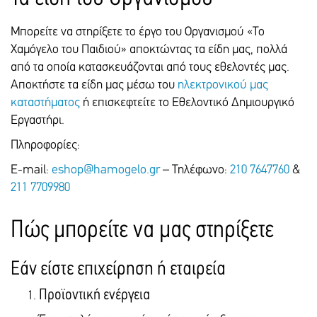
144-00-2001-000011
ALPHA BANK
IBAN
Αριθμός Λογαριασμού:
GR4601401440144002001000011
Μπορείτε να στηρίξετε το έργο του Οργανισμού «Το
144-00-2001-000011
BANK'S INTERNATIONAL SWIFT CODE
Χαμόγελο του Παιδιού» αποκτώντας τα είδη μας, πολλά
IBAN - SWIFT BIC:
CRBAGRAAΧΧΧ
από τα οποία κατασκευάζονται από τους εθελοντές μας.
GR4601401440144002001000011
BENEFICIARY NAME OF THE ACCOUNT
(BIC) CRBAGRAA
Αποκτήστε τα είδη μας μέσω του
ηλεκτρονικού μας
"THE SMILE OF THE CHILD" (TO HAMOGELO TOY PAIDIOU)
καταστήματος
ή επισκεφτείτε το Εθελοντικό Δημιουργικό
BANK'S ADDRESS
ALPHA BANK (USD)
60 KIFISSIAS AV., 15125, AMAROUSSION, GREECE
Εργαστήρι.
Αριθμός Λογαριασμού:
BANK COUNTRY
144-01-5109-000024 (USD)
Πληροφορίες:
GREECE
IBAN - SWIFT BIC:
BRANCH CODE
E-mail:
eshop@hamogelo.gr
– Τηλέφωνο:
210 7647760
&
GR1501401440144015109000024
146
(BIC) CRBAGRAA
211 7709980
DEPOSIT IN € (EURO)
ΕΘΝΙΚΗ ΤΡΑΠΕΖΑ
Πώς μπορείτε να μας στηρίξετε
Αριθμός Λογαριασμού:
BANK
116/296076-12
NATIONAL BANK OF GREECE
IBAN - SWIFT BIC:
BANK ACCOUNT
Εάν είστε επιχείρηση ή εταιρεία
GR8101101160000011629607612
116/296076-12
(BIC) ETHNGRAA
Προϊοντική ενέργεια
IBAN
GR8101101160000011629607612
ΠΕΙΡΑΙΩΣ