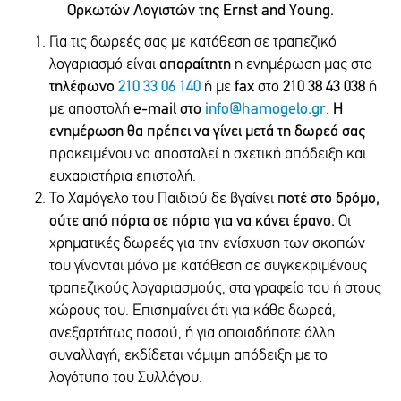
Ορκωτών Λογιστών της Ernst and Young.
Για τις δωρεές σας με κατάθεση σε τραπεζικό
λογαριασμό είναι
απαραίτητη
η ενημέρωση μας στο
τηλέφωνο
210 33 06 140
ή με
fax
στο
210 38 43 038
ή
με αποστολή
e-mail στο
info@hamogelo.gr
.
Η
ενημέρωση θα πρέπει να γίνει μετά τη δωρεά σας
προκειμένου να αποσταλεί η σχετική απόδειξη και
ευχαριστήρια επιστολή.
Το Χαμόγελο του Παιδιού δε βγαίνει
ποτέ στο δρόμο,
ούτε από πόρτα σε πόρτα για να κάνει έρανο.
Οι
χρηματικές δωρεές για την ενίσχυση των σκοπών
του γίνονται μόνο με κατάθεση σε συγκεκριμένους
τραπεζικούς λογαριασμούς, στα γραφεία του ή στους
χώρους του. Επισημαίνει ότι για κάθε δωρεά,
ανεξαρτήτως ποσού, ή για οποιαδήποτε άλλη
συναλλαγή, εκδίδεται νόμιμη απόδειξη με το
λογότυπο του Συλλόγου.