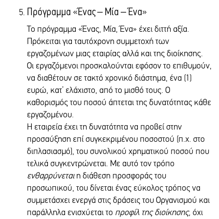
CITIBANK
BRANCH CODE
Πρόγραμμα «Ένας – Μία – Ένα»
ΣΥΝΕΤΑΙΡΙΣΤΙΚΗ ΤΡΑΠΕΖΑ ΕΥΒΟΙΑΣ
146
ΣΥΝΕΤΑΙΡΙΣΤΙΚΗ ΤΡΑΠΕΖΑ ΣΕΡΡΩΝ
Το πρόγραμμα «Ένας, Μία, Ένα» έχει διττή αξία.
ΣΥΝΕΤΑΙΡΙΣΤΙΚΗ ΤΡΑΠΕΖΑ ΔΥΤΙΚΗΣ ΜΑΚΕΔΟΝΙΑΣ
DEPOSIT IN CAD
Πρόκειται για ταυτόχρονη συμμετοχή των
ΣΥΝΕΤΑΙΡΙΣΤΙΚΗ ΤΡΑΠΕΖΑ ΘΕΣΣΑΛΙΑΣ
εργαζομένων μιας εταιρίας αλλά και της διοίκησης.
ΣΥΝΕΤΑΙΡΙΣΤΙΚΗ ΤΡΑΠΕΖΑ ΛΑΜΙΑΣ
BANK
Οι εργαζόμενοι προσκαλούνται εφόσον το επιθυμούν,
ΣΥΝΕΤΑΙΡΙΣΤΙΚΗ ΤΡΑΠΕΖΑ ΕΒΡΟΥ
ALPHA ΒΑΝΚ
BANK ACCOUNT
να διαθέτουν σε τακτό χρονικό διάστημα, ένα (1)
144-11-5001-000012
ATM (Cash Points)
ευρώ, κατ’ ελάχιστο, από το μισθό τους. Ο
IBAN
καθορισμός του ποσού άπτεται της δυνατότητας κάθε
GR7501401440144115001000012
Κάντε την δωρεά σας με μεταφορά ποσού μέσω των CASH POINTS με
εργαζομένου.
BANK'S INTERNATIONAL SWIFT CODE
τη χρησιμοποίηση των μηχανημάτων ΑΤΜ (με χρήση ΙΒΑΝ)
Η εταιρεία έχει τη δυνατότητα να προβεί στην
CRBAGRAA
BENEFICIARY NAME OF THE ACCOUNT
προσαύξηση επί συγκεκριμένου ποσοστού (π.χ. στο
"THE SMILE OF THE CHILD" (TO HAMOGELO TOY PAIDIOU)
διπλασιασμό), του συνολικού χρηματικού ποσού που
BANK'S ADDRESS
τελικά συγκεντρώνεται. Με αυτό τον τρόπο
60 KIFISSIAS AV., 15125, AMAROUSSION, GREECE
ενθαρρύνεται
η διάθεση προσφοράς του
BANK COUNTRY
προσωπικού, του δίνεται ένας εύκολος τρόπος να
GREECE
συμμετάσχει ενεργά στις δράσεις του Οργανισμού και
BRANCH CODE
146
παράλληλα ενισχύεται το
προφίλ της διοίκησης,
όχι