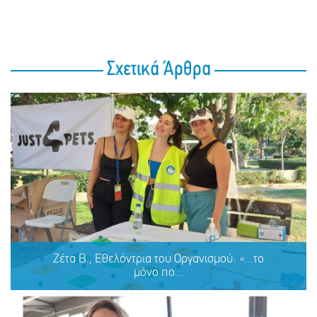
Σχετικά Άρθρα
Ζέτα Β., Εθελόντρια του Οργανισμού: «...το
μόνο πο...