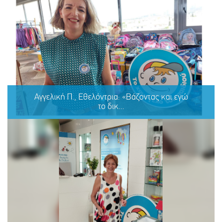
Ζέτα Β., Εθελόντρια του Οργανισμού: «...το μόνο που
πραγματικά έχουμε είναι ο ένας τον άλλο!»
Αγγελική Π., Εθελόντρια: «Βάζοντας και εγώ
το δικ...
ΜΟΙΡΑΣΟΥ
ΔΡΑΣΕ
ΤΟ
ΤΩΡΑ
Αγγελική Π., Εθελόντρια: «Βάζοντας και εγώ το δικό μου