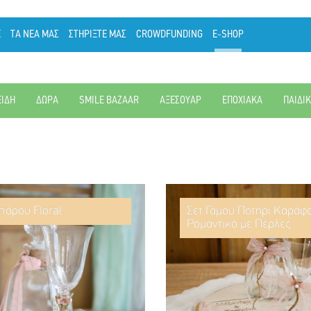
Ε
ΤΑ ΝΕΑ ΜΑΣ
ΣΤΗΡΙΞΤΕ ΜΑΣ
CROWDFUNDING
E-SHOP
ΕΙΔΗ
ΔΩΡΑ
SMILE BAZAAR
ΑΞΕΣΟΥΑΡ
ΕΠΟΧΙΑΚΑ
ΠΑΙΔΙ
πάρου Floral
Σετ Γάμου Ποτήρι Καράφ
Ρομαντικό με Πέρλες