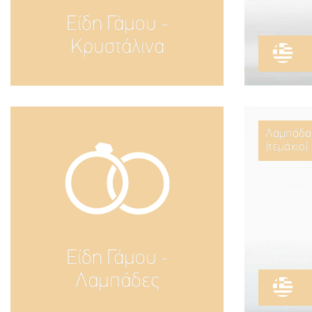
Είδη Γάμου -
Κρυστάλινα
Λαμπάδα 
(τεμάχιο)
Είδη Γάμου -
Λαμπάδες