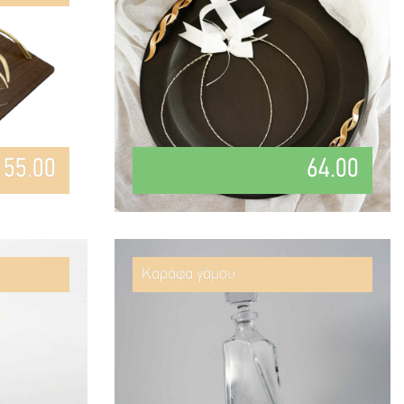
55.00
64.00
Καράφα γάμου