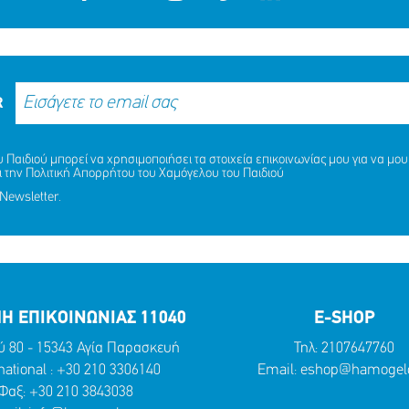
R
Παιδιού μπορεί να χρησιμοποιήσει τα στοιχεία επικοινωνίας μου για να μου 
ι την
Πολιτική Απορρήτου
του Χαμόγελου του Παιδιού
Newsletter.
Η ΕΠΙΚΟΙΝΩΝΙΑΣ 11040
E-SHOP
ύ 80 - 15343 Αγία Παρασκευή
Τηλ:
2107647760
national :
+30 210 3306140
Email:
eshop@hamogelo
Φαξ: +30 210 3843038