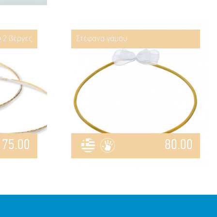
 2 βέργες
Στέφανα γάμου
75.00
80.00