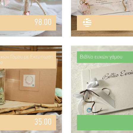
98.00
υχών Γάμου με Εκτύπωση
Βιβλίο ευχών γάμου
ρο
35.00