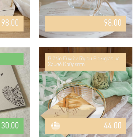
98.00
98.00
Βιβλίο Ευχών Γάμου Plexiglas με
Χρυσό Καθρέπτη
30,00
44.00