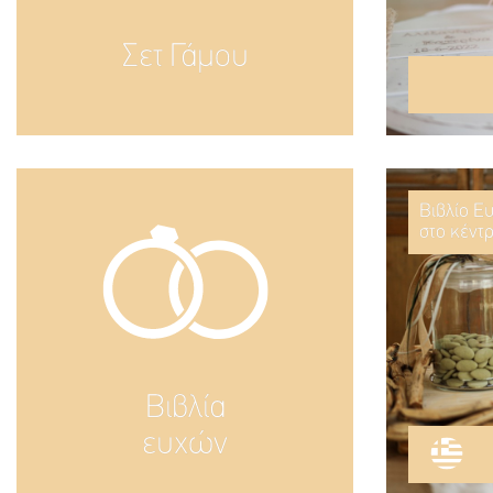
Σετ Γάμου
Βιβλίο Ε
στο κέντ
Βιβλία
ευχών