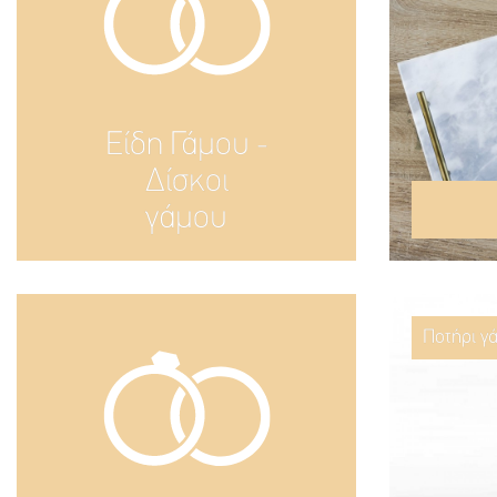
Είδη Γάμου -
Δίσκοι
γάμου
Ποτήρι γ