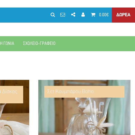
0.00€
ΔΩΡΕΑ
ΚΗ ΓΩΝΙΑ
ΣΧΟΛΕΙΟ-ΓΡΑΦΕΙΟ
α Δίσκος
Σετ Κουμπάρου Boho