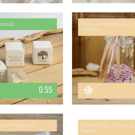
ια ρύζι
Γυάλα με Κουφέτα και Στ
Λεβάντας
0.55
άμου Μαρμάρινος
Δίσκος Γάμου Ξύλινος μ
Καρδιές