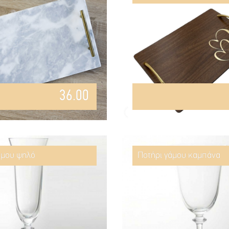
36.00
άμου ψηλό
Ποτήρι γάμου καμπάνα