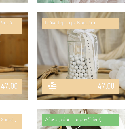
ολισμό
Γυάλα Γάμου με Κουφέτα
47.00
47.00
ε Χρυσές
Δίσκος γάμου μπρονζέ ίνοξ