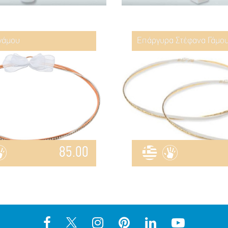
γάμου
Επάργυρα Στέφανα Γάμου
85.00