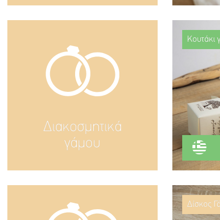
Κουτάκι γ
Διακοσμητικά
γάμου
Δίσκος Γ