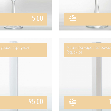
5.00
γάμου στρογγυλή
Λαμπάδα γάμου τετράγω
(τεμάχιο)
95.00