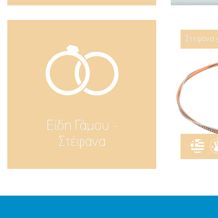
Στέφανα 
Είδη Γάμου -
Στέφανα