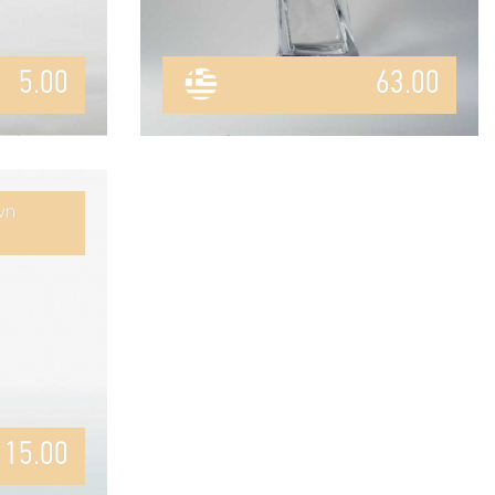
5.00
63.00
νη
115.00