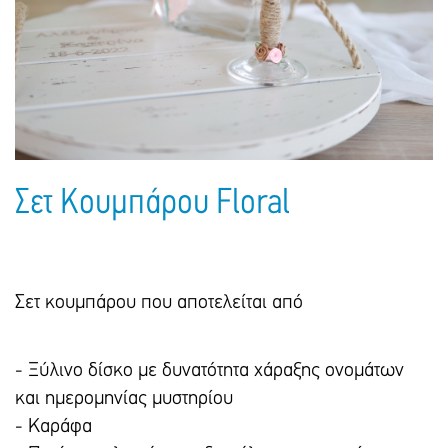
Πακέτα Δώρων
Σακούλες
Βιβλία
Ημερολόγια - Ατζέντες
Τσάντες - Ποδιές - Ομπρέλες
Παιδικό Πάρτι
Γραφική Ύλη
Παιδικά Είδη
Είδη Γραφείου
Τετράδια - Φάκελοι
Μπλοκ Ζωγραφικής
Σετ Κουμπάρου Floral
Σετ κουμπάρου που αποτελείται από
- Ξύλινο δίσκο με δυνατότητα χάραξης ονομάτων
και ημερομηνίας μυστηρίου
- Καράφα