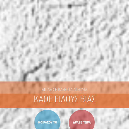
ΔΙΠΛΑ ΣΕ ΚΑΘΕ ΠΑΙΔΙ ΘΥΜΑ
ΚΑΘΕ ΕΙΔΟΥΣ ΒΙΑΣ
ΜΟΙΡΑΣΟΥ ΤΟ
ΔΡΑΣΕ ΤΩΡΑ