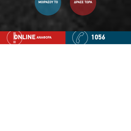
ΜΟΙΡΑΣΟΥ ΤΟ
ΔΡΑΣΕ ΤΩΡΑ
ONLINE
1056
ΑΝΑΦΟΡΑ
«Το Χαμόγελο του Παιδιού»
δίπλα σε κάθε μητέρα και τα
παιδιά της, θύματα
ενδοοικογενειακής βίας
«Το Χαμόγελο του Παιδιού» στηρίζει γυναίκες που
υφίστανται ενδοοικογενειακή βία και τα παιδιά τους,
παρέχοντας υπηρεσίες με στόχο την ολιστική