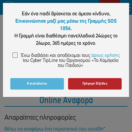
0.00€
ΔΩΡΕΑ
Εάν ένα παιδί βρίσκεται σε άμεσο κίνδυνο,
Επικοινώνησε μαζί μας μέσω της Γραμμής SOS
1056.
Η Γραμμή είναι διαθέσιμη πανελλαδικά 24ώρες το
24ωρο, 365 ημέρες το χρόνο.
Έχω διαβάσει και αποδέχομαι τους
όρους χρήσης
του Cyber TipLine του Οργανισμού «Το Χαμόγελο
του Παιδιού»
Cybertipline Hellas
Καταλαβαίνω
Γρήγορη Έξοδος
Online Αναφορά
Απαραίτητες πληροφορίες
Θέλω να αναφέρω ένα περιστατικό που συνέβη*