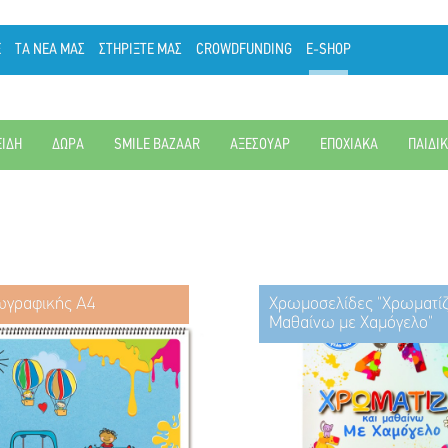
Ε
ΤΑ ΝΕΑ ΜΑΣ
ΣΤΗΡΙΞΤΕ ΜΑΣ
CROWDFUNDING
E-SHOP
ΕΙΔΗ
ΔΩΡΑ
SMILE BAZAAR
ΑΞΕΣΟΥΑΡ
ΕΠΟΧΙΑΚΑ
ΠΑΙΔΙ
ωγραφικής Α4
Χρωμοσελίδες "Χρωματί
Μαθαίνω με Χαμόγελο"