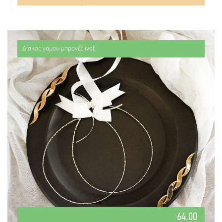
Δίσκος γάμου μπρονζέ ίνοξ
64.00