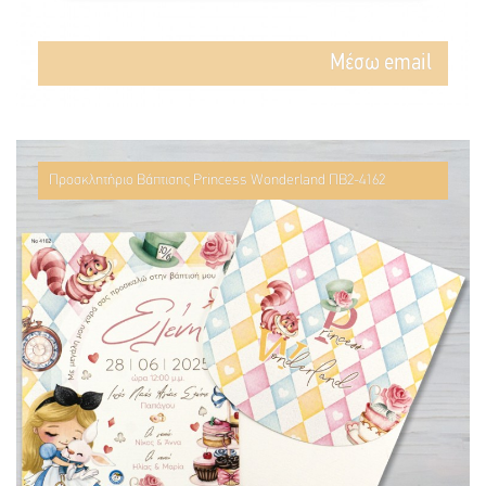
Mέσω email
Προσκλητήριο Βάπτισης Princess Wonderland ΠΒ2-4162