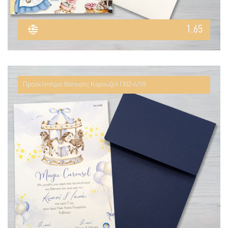
1.65
Προσκλητήριο Βάπτισης Καρουζέλ ΠΒ2-4159