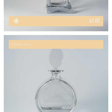
63.00
Καράφα γάμου