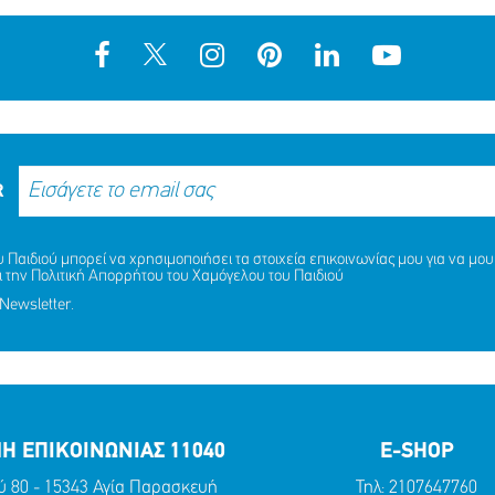
R
ΛΗΞΗ MISSING KID ALERT Γ
Παιδιού μπορεί να χρησιμοποιήσει τα στοιχεία επικοινωνίας μου για να μου 
ΑΝΔΡΙΚΟΠΟΥΛΟΥ ΑΡΤΕΜΙΣ, 
ι την
Πολιτική Απορρήτου
του Χαμόγελου του Παιδιού
γάλο ευχαριστώ στη ΜΕΛΚΑΤ
ΚΑΙ ΑΝΔΡΙΚΟΠΟΥΛΟΥ ΑΦΡΟΔ
Newsletter.
ΕΤΩΝ
ΜΟΙΡΑΣΟΥ
ΔΡΑΣΕ
ΤΟ
ΤΩΡΑ
ΜΟΙΡΑΣΟΥ
ΔΡΑΣΕ
ΤΟ
ΤΩΡΑ
Η ΕΠΙΚΟΙΝΩΝΙΑΣ 11040
E-SHOP
ύ 80 - 15343 Αγία Παρασκευή
Τηλ:
2107647760