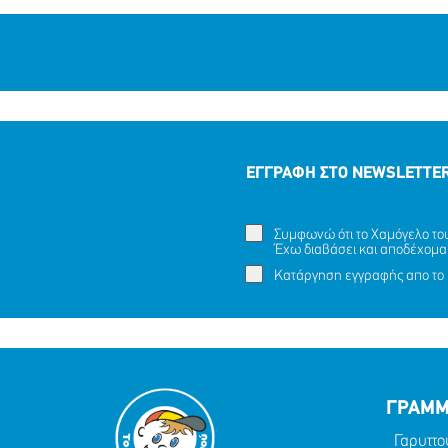
ΕΓΓΡΑΦΗ ΣΤΟ NEWSLETTE
Συμφωνώ ότι το Χαμόγελο του 
ΕΞΑΦΑΝΙΣΗ TOY ΜΑΜΝΤΟΥΧ (ΟΝ.)
Έχω διαβάσει και αποδέχομα
Ένα με
ΑΝΤΑΜ (ΕΠ.), 15 ΕΤΩΝ
Κατάργηση εγγραφής απο το 
ΜΟΙΡΑΣΟΥ
ΔΡΑΣΕ
ΤΟ
ΤΩΡΑ
ΓΡΑΜΜ
Γαρυττο