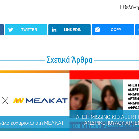
Εθελόντ
TWITTER
LINKEDIN
COPY
Σχετικά Άρθρα
ΛΗΞΗ MISSING KID ALERT Γ
γάλο ευχαριστώ στη ΜΕΛΚΑΤ
ΑΝΔΡΙΚΟΠΟΥΛΟΥ ΑΡΤΕΜ