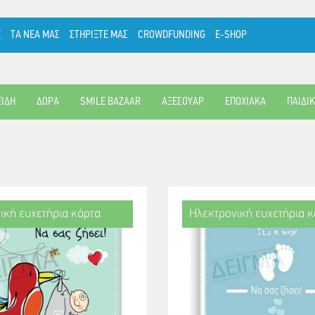
Ε
ΤΑ ΝΕΑ ΜΑΣ
ΣΤΗΡΙΞΤΕ ΜΑΣ
CROWDFUNDING
E-SHOP
ΕΙΔΗ
ΔΩΡΑ
SMILE BAZAAR
ΑΞΕΣΟΥΑΡ
ΕΠΟΧΙΑΚΑ
ΠΑΙΔΙ
ική ευχετήρια κάρτα
Ηλεκτρονική ευχετήρια κ