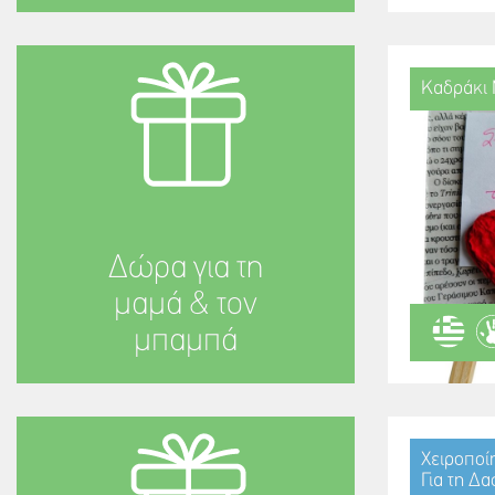
Καδράκι 
Δώρα για τη
μαμά & τον
μπαμπά
Χειροποί
Για τη Δ