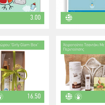
3.00
ώρου "Girly Glam Box"
Χειροποίητο Τσαντάκι Με
Περιποίησης
16.50