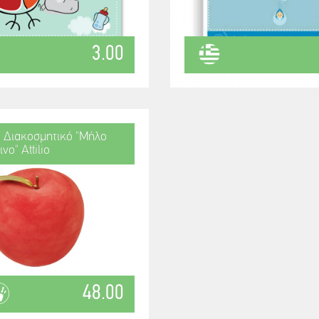
3.00
 Διακοσμητικό "Μήλο
νο" Attilio
48.00