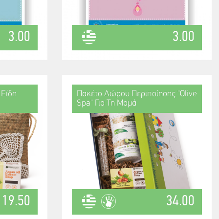
3.00
3.00
 Είδη
Πακέτο Δώρου Περιποίησης "Olive
Spa" Για Τη Μαμά
19.50
34.00