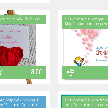
Με Μανταλάκι Για Ευχές
Ηλεκτρονική ευχετήρια κ
Μαμά προσωποποιημέν
8.00
ητο Μπρελόκ Μακραμέ
Ηλεκτρονική ευχαριστήρι
ασκάλα και το Δάσκαλο
στην Δασκάλα προσωπο