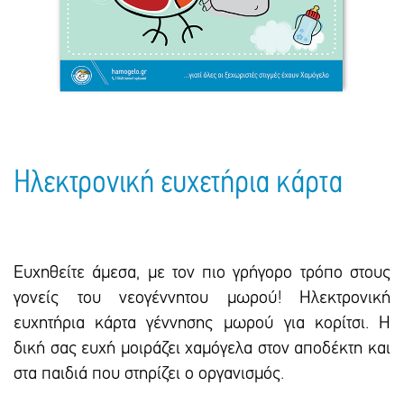
Πακέτα Δώρων
Σακούλες
Βιβλία
Ημερολόγια - Ατζέντες
Τσάντες - Ποδιές - Ομπρέλες
Παιδικό Πάρτι
Γραφική Ύλη
Παιδικά Είδη
Είδη Γραφείου
Τετράδια - Φάκελοι
Μπλοκ Ζωγραφικής
Ηλεκτρονική ευχετήρια κάρτα
Ευχηθείτε άμεσα, με τον πιο γρήγορο τρόπο στους
γονείς του νεογέννητου μωρού! Ηλεκτρονική
ευχητήρια κάρτα γέννησης μωρού για κορίτσι. H
δική σας ευχή μοιράζει χαμόγελα στον αποδέκτη και
στα παιδιά που στηρίζει ο οργανισμός.