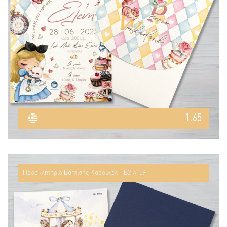
1.65
Προσκλητήριο Βάπτισης Καρουζέλ ΠΒ2-4159