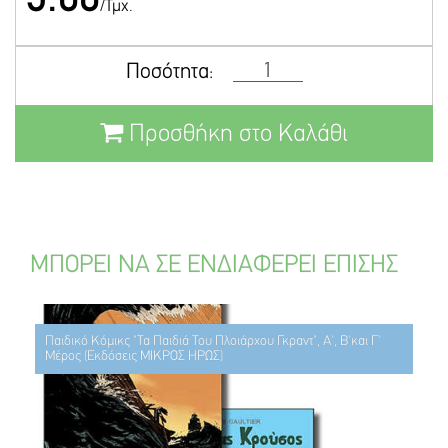
/Τμχ.
Ποσότητα:
Προσθήκη στο Καλάθι
ΜΠΟΡΕΙ ΝΑ ΣΕ ΕΝΔΙΑΦΕΡΕΙ ΕΠΙΣΗΣ
Παιδικό Κόμικς "Τα Παιδιά Του Πλοιάρχου Γκραντ", Α', Β'και Γ'
Μέρος (Εκδόσεις ΜΙΚΡΟΣ ΗΡΩΣ)