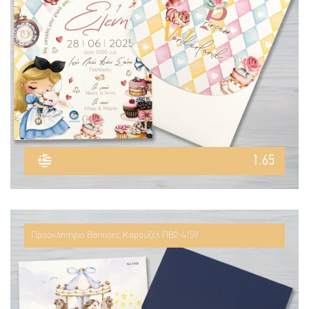
1.65
Προσκλητήριο Βάπτισης Καρουζέλ ΠΒ2-4159