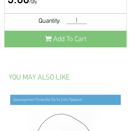
/Qty.
Quantity:
Add To Cart
YOU MAY ALSO LIKE
Διακοσμητική Πινακίδα Για Το Σπίτι Πράσινη