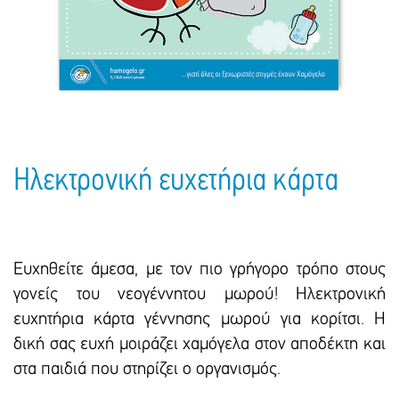
Πακέτα Δώρων
Σακούλες
Βιβλία
Ημερολόγια - Ατζέντες
Τσάντες - Ποδιές - Ομπρέλες
Παιδικό Πάρτι
Γραφική Ύλη
Παιδικά Είδη
Είδη Γραφείου
Τετράδια - Φάκελοι
Μπλοκ Ζωγραφικής
Ηλεκτρονική ευχετήρια κάρτα
Ευχηθείτε άμεσα, με τον πιο γρήγορο τρόπο στους
γονείς του νεογέννητου μωρού! Ηλεκτρονική
ευχητήρια κάρτα γέννησης μωρού για κορίτσι. H
δική σας ευχή μοιράζει χαμόγελα στον αποδέκτη και
στα παιδιά που στηρίζει ο οργανισμός.