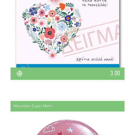
3.00
Μαγνητάκι Super Mom!