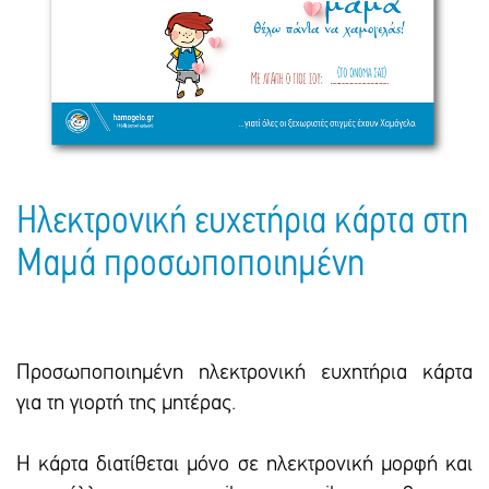
Πακέτα Δώρων
Σακούλες
Βιβλία
Ημερολόγια - Ατζέντες
Τσάντες - Ποδιές - Ομπρέλες
Παιδικό Πάρτι
Γραφική Ύλη
Παιδικά Είδη
Είδη Γραφείου
Τετράδια - Φάκελοι
Μπλοκ Ζωγραφικής
Ηλεκτρονική ευχετήρια κάρτα στη
Μαμά προσωποποιημένη
Προσωποποιημένη ηλεκτρονική ευχητήρια κάρτα
για τη γιορτή της μητέρας.
Η κάρτα διατίθεται μόνο σε ηλεκτρονική μορφή και