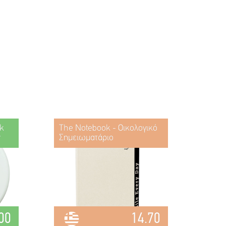
k
The Notebook - Οικολογικό
w
Σημειωματάριο
00
14.70