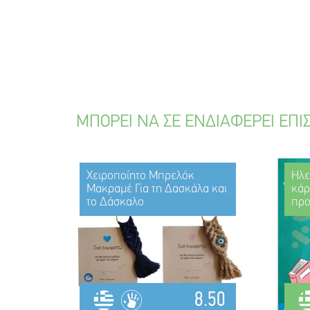
ΜΠΟΡΕΙ ΝΑ ΣΕ ΕΝΔΙΑΦΕΡΕΙ ΕΠΙ
Χειροποίητο Μπρελόκ
Ηλε
Μακραμέ Για τη Δασκάλα και
κάρ
το Δάσκαλο
πρ
8.50