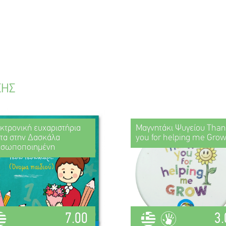
ΣΗΣ
κτρονική ευχαριστήρια
Μαγνητάκι Ψυγείου Than
τα στην Δασκάλα
you for helping me Gro
οσωποποιημένη
7.00
3.