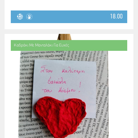
18.00
Καδράκι Με Μανταλάκι Για Ευχές