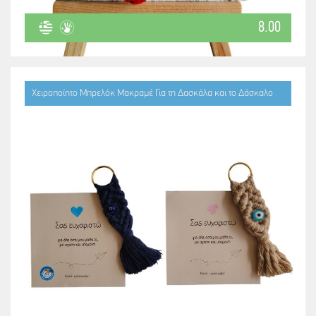
8.00
Χειροποίητο Μπρελόκ Μακραμέ Για τη Δασκάλα και το Δάσκαλο