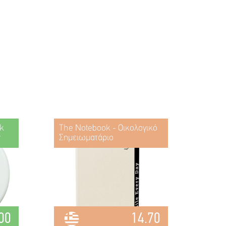
k
The Notebook - Οικολογικό
w
Σημειωματάριο
00
14.70