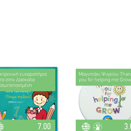
κτρονική ευχαριστήρια
Μαγνητάκι Ψυγείου Than
τα στην Δασκάλα
you for helping me Gro
οσωποποιημένη
7.00
3.