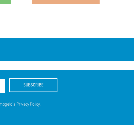
SUBSCRIBE
amogelo's
Privacy Policy
.