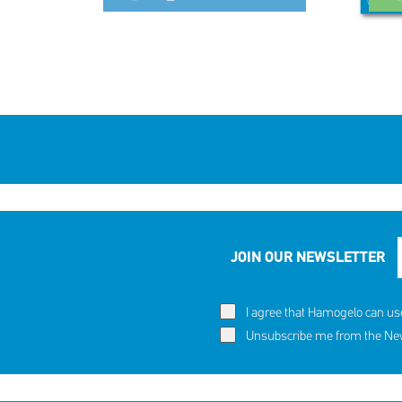
JOIN OUR NEWSLETTER
I agree that Hamogelo can us
Unsubscribe me from the News