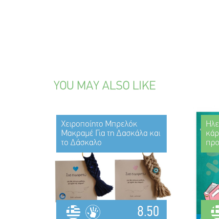
YOU MAY ALSO LIKE
Χειροποίητο Μπρελόκ
Ηλε
Μακραμέ Για τη Δασκάλα και
κάρ
το Δάσκαλο
πρ
8.50