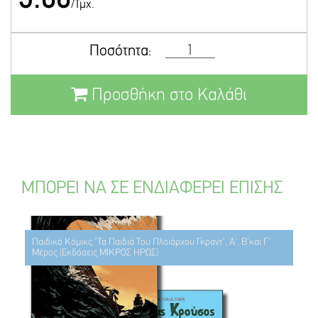
/Τμχ.
Ποσότητα:
Προσθήκη στο Καλάθι
ΜΠΟΡΕΙ ΝΑ ΣΕ ΕΝΔΙΑΦΕΡΕΙ ΕΠΙΣΗΣ
Παιδικό Κόμικς "Τα Παιδιά Του Πλοιάρχου Γκραντ", Α', Β'και Γ'
Μέρος (Εκδόσεις ΜΙΚΡΟΣ ΗΡΩΣ)