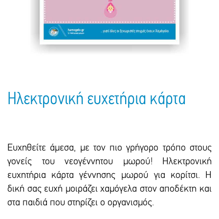
Πακέτα Δώρων
Σακούλες
Βιβλία
Ημερολόγια - Ατζέντες
Τσάντες - Ποδιές - Ομπρέλες
Παιδικό Πάρτι
Γραφική Ύλη
Παιδικά Είδη
Είδη Γραφείου
Τετράδια - Φάκελοι
Μπλοκ Ζωγραφικής
Ηλεκτρονική ευχετήρια κάρτα
Ευχηθείτε άμεσα, με τον πιο γρήγορο τρόπο στους
γονείς του νεογέννητου μωρού! Ηλεκτρονική
ευχητήρια κάρτα γέννησης μωρού για κορίτσι. H
δική σας ευχή μοιράζει χαμόγελα στον αποδέκτη και
στα παιδιά που στηρίζει ο οργανισμός.