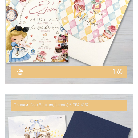
1.65
Προσκλητήριο Βάπτισης Καρουζέλ ΠΒ2-4159