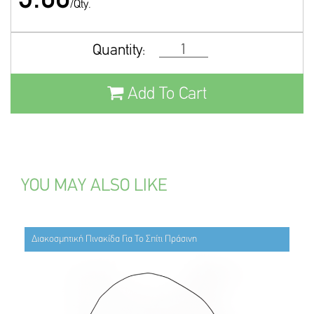
/Qty.
Quantity:
Add To Cart
YOU MAY ALSO LIKE
Διακοσμητική Πινακίδα Για Το Σπίτι Πράσινη