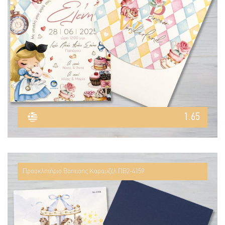
1.65
Προσκλητήριο Βάπτισης Καρουζέλ ΠΒ2-4159