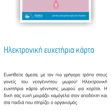
Πακέτα Δώρων
Σακούλες
Βιβλία
Ημερολόγια - Ατζέντες
Τσάντες - Ποδιές - Ομπρέλες
Παιδικό Πάρτι
Γραφική Ύλη
Παιδικά Είδη
Είδη Γραφείου
Τετράδια - Φάκελοι
Μπλοκ Ζωγραφικής
Ηλεκτρονική ευχετήρια κάρτα
Ευχηθείτε άμεσα, με τον πιο γρήγορο τρόπο στους
γονείς του νεογέννητου μωρού! Ηλεκτρονική
ευχητήρια κάρτα γέννησης μωρού για κορίτσι. H
δική σας ευχή μοιράζει χαμόγελα στον αποδέκτη και
στα παιδιά που στηρίζει ο οργανισμός.