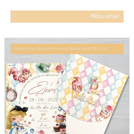
Mέσω email
Προσκλητήριο Βάπτισης Princess Wonderland ΠΒ2-4162