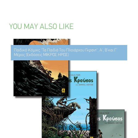
YOU MAY ALSO LIKE
Παιδικό Κόμικς "Τα Παιδιά Του Πλοιάρχου Γκραντ", Α', Β'και Γ'
Μέρος (Εκδόσεις ΜΙΚΡΟΣ ΗΡΩΣ)