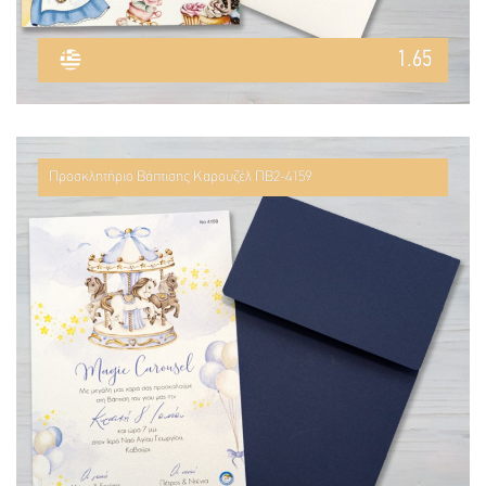
1.65
Προσκλητήριο Βάπτισης Καρουζέλ ΠΒ2-4159