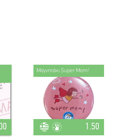
Μαγνητάκι Super Mom!
00
1.50