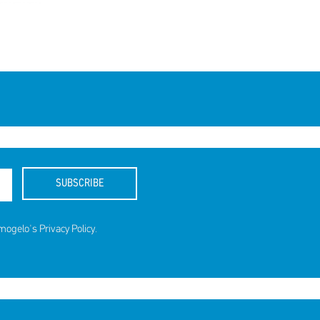
SUBSCRIBE
amogelo's
Privacy Policy
.