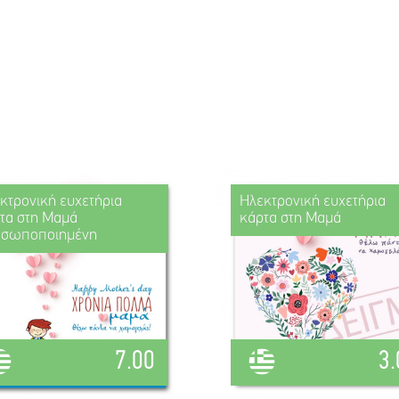
κτρονική ευχετήρια
Ηλεκτρονική ευχετήρια
τα στη Μαμά
κάρτα στη Μαμά
οσωποποιημένη
7.00
3.