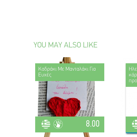
YOU MAY ALSO LIKE
Καδράκι Με Μανταλάκι Για
Ηλε
Ευχές
κάρ
πρ
8.00