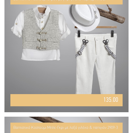
135.00
Βαπτιστικό Κοστούμι Μπλε-Γκρι με λοξό γιλέκο & παπιγιόν 2909-3