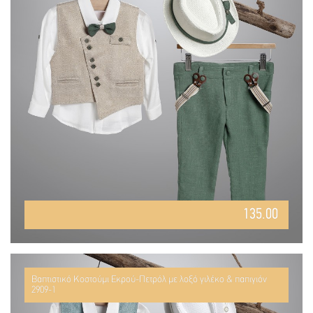
135.00
Βαπτιστικό Κοστούμι Εκρού-Πετρόλ με λοξό γιλέκο & παπιγιόν
2909-1