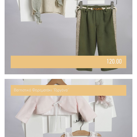
120.00
Βαπτιστικό Φορεματάκι "Γοργόνα"