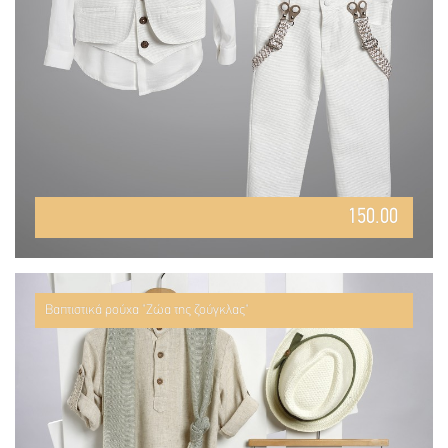
150.00
Βαπτιστικά ρούχα "Ζώα της ζούγκλας"