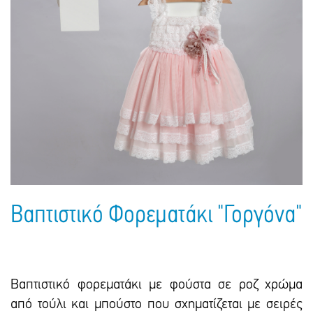
Πακέτα Δώρων
Σακούλες
Βιβλία
Ημερολόγια - Ατζέντες
Τσάντες - Ποδιές - Ομπρέλες
Παιδικό Πάρτι
Γραφική Ύλη
Παιδικά Είδη
Είδη Γραφείου
Τετράδια - Φάκελοι
Μπλοκ Ζωγραφικής
Βαπτιστικό Φορεματάκι "Γοργόνα"
Βαπτιστικό φορεματάκι με φούστα σε ροζ χρώμα
από τούλι και μπούστο που σχηματίζεται με σειρές