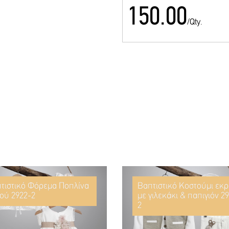
150.00
/Qty.
τιστικό Φόρεμα Ποπλίνα
Βαπτιστικό Κοστούμι εκ
ού 2922-2
με γιλεκάκι & παπιγιόν 2
2