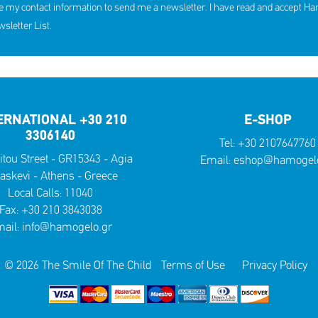
e my contact information to send me a newsletter. I have read and accept H
letter List.
ERNATIONAL +30 210
E-SHOP
3306140
Tel:
+30 2107647760
itou Street - GR15343 - Agia
Email:
eshop@hamogelo
askevi - Athens - Greece
Local Calls:
11040
Fax: +30 210 3843038
ail:
info@hamogelo.gr
© 2026 The Smile Of The Child
Terms of Use
Privacy Policy