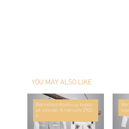
YOU MAY ALSO LIKE
Βαπτιστικό Κοστούμι εκρού
Βαπ
με γιλεκάκι & παπιγιόν 2903-
εκρ
4