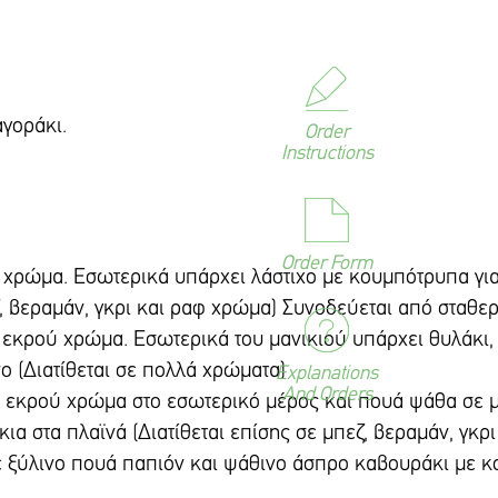
αγοράκι.
Order
Instructions
Order Form
χρώμα. Εσωτερικά υπάρχει λάστιχο με κουμπότρυπα για
ζ, βεραμάν, γκρι και ραφ χρώμα) Συνοδεύεται από σταθερ
κρού χρώμα. Εσωτερικά του μανικιού υπάρχει θυλάκι, γ
ο (Διατίθεται σε πολλά χρώματα)
Explanations
And Orders
ε εκρού χρώμα στο εσωτερικό μέρος και πουά ψάθα σε 
ια στα πλαϊνά (Διατίθεται επίσης σε μπεζ, βεραμάν, γκρ
ε ξύλινο πουά παπιόν και ψάθινο άσπρο καβουράκι με κ