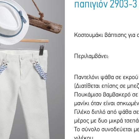
παπιγιόν 2903-3
Κοστουμάκι βάπτισης για 
Περιλαμβάνει:
Παντελόνι ψάθα σε εκρού 
(Διατίθεται επίσης σε μπε
Πουκάμισο βαμβακερό σε ε
μανίκι όταν είναι σηκωμέν
Γιλέκο διπλό από ψάθα σ
μέρος με δυο μικρά τσεπάκ
Το σύνολο συνοδεύεται μ
γιλέκου.