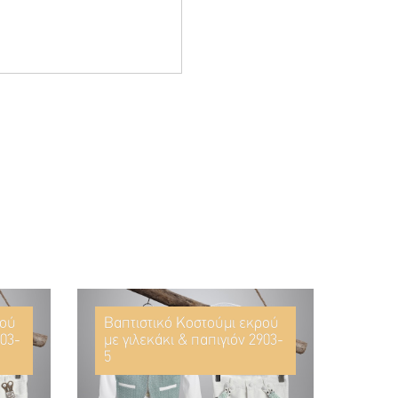
ρού
Βαπτιστικό Κοστούμι εκρού
903-
με γιλεκάκι & παπιγιόν 2903-
5