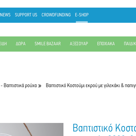
NEWS
SUPPORT US
CROWDFUNDING
E-SHOP
ΕΙΔΗ
ΔΩΡΑ
SMILE BAZAAR
ΑΞΕΣΟΥΑΡ
ΕΠΟΧΙΑΚΑ
ΠΑΙΔΙ
 - Βαπτιστικά ρούχα
Βαπτιστικό Κοστούμι εκρού με γιλεκάκι & παπιγ
Βαπτιστικό Κοστ