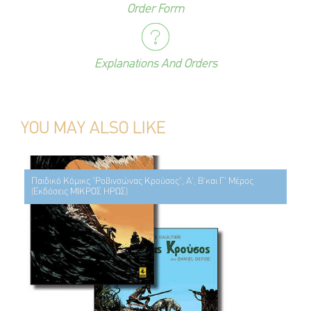
Order Form
Explanations And Orders
YOU MAY ALSO LIKE
Παιδικό Κόμικς "Ροβινσώνας Κρούσος", Α', Β'και Γ' Μέρος
(Εκδόσεις ΜΙΚΡΟΣ ΗΡΩΣ)