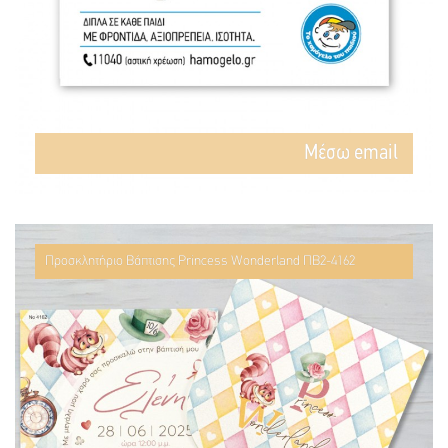
Mέσω email
Προσκλητήριο Βάπτισης Princess Wonderland ΠΒ2-4162