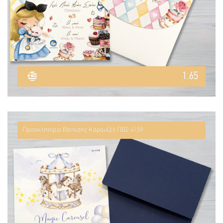
1.65
Προσκλητήριο Βάπτισης Καρουζέλ ΠΒ2-4159