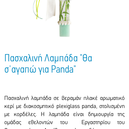
Πακέτα Δώρων
Σακούλες
Βιβλία
Ημερολόγια - Ατζέντες
Τσάντες - Ποδιές - Ομπρέλες
Παιδικό Πάρτι
Γραφική Ύλη
Παιδικά Είδη
Είδη Γραφείου
Τετράδια - Φάκελοι
Μπλοκ Ζωγραφικής
Πασχαλινή Λαμπάδα "Θα
σ'αγαπώ για Panda"
Πασχαλινή λαμπάδα σε βεραμάν πλακέ αρωματικό
κερί με διακοσμητικό pleχiglass panda, στολισμένη
με κορδέλες. Η λαμπάδα είναι δημιουργία της
ομάδας εθελοντών του Εργαστηρίου του