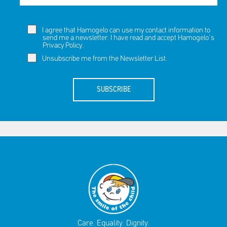
Πακέτα Δώρων
Σακούλες
Βιβλία
Ημερολόγια - Ατζέντες
Τσάντες - Ποδιές - Ομπρέλες
I agree that Hamogelo can use my contact information to
Παιδικό Πάρτι
Γραφική Ύλη
send me a newsletter. I have read and accept Hamogelo's
Privacy Policy
.
Παιδικά Είδη
Είδη Γραφείου
Unsubscribe me from the Newsletter List.
Τετράδια - Φάκελοι
Μπλοκ Ζωγραφικής
SUBSCRIBE
Care. Equality. Dignity.