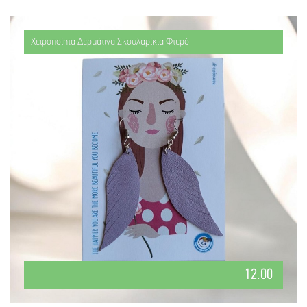
Χειροποίητα Δερμάτινα Σκουλαρίκια Φτερό
12.00