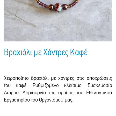
Πακέτα Δώρων
Σακούλες
Βιβλία
Ημερολόγια - Ατζέντες
Τσάντες - Ποδιές - Ομπρέλες
Παιδικό Πάρτι
Γραφική Ύλη
Παιδικά Είδη
Είδη Γραφείου
Τετράδια - Φάκελοι
Μπλοκ Ζωγραφικής
Βραχιόλι με Χάντρες Καφέ
Χειροποίητο βραχιόλι με χάντρες στις αποχρώσεις
του καφέ. Ρυθμιζόμενο κλείσιμο. Συσκευασία
Δώρου. Δημιουργία της ομάδας του Εθελοντικού
Εργαστηρίου του Οργανισμού μας.