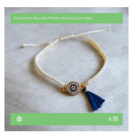
Χειροποίητο Βραχιόλι Ματάκι στρογγυλό με στρας
6.00