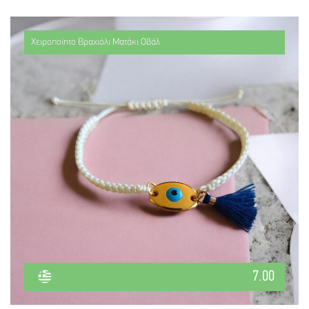
Χειροποίητο Βραχιόλι Ματάκι Οβάλ
7.00