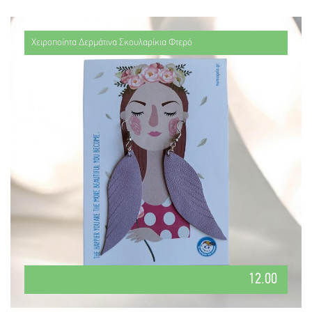
Χειροποίητα Δερμάτινα Σκουλαρίκια Φτερό
12.00