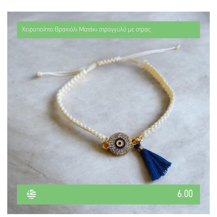
Χειροποίητο Βραχιόλι Ματάκι στρογγυλό με στρας
6.00