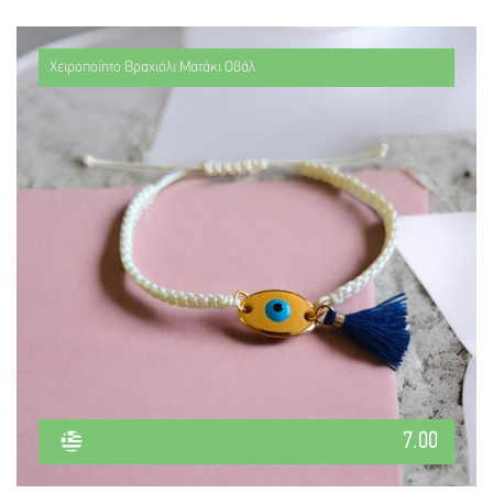
Χειροποίητο Βραχιόλι Ματάκι Οβάλ
7.00