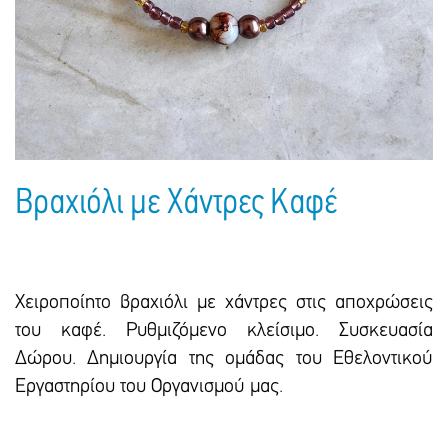
Πακέτα Δώρων
Σακούλες
Βιβλία
Ημερολόγια - Ατζέντες
Τσάντες - Ποδιές - Ομπρέλες
Παιδικό Πάρτι
Γραφική Ύλη
Παιδικά Είδη
Είδη Γραφείου
Τετράδια - Φάκελοι
Μπλοκ Ζωγραφικής
Βραχιόλι με Χάντρες Καφέ
Χειροποίητο βραχιόλι με χάντρες στις αποχρώσεις
του καφέ. Ρυθμιζόμενο κλείσιμο. Συσκευασία
Δώρου. Δημιουργία της ομάδας του Εθελοντικού
Εργαστηρίου του Οργανισμού μας.